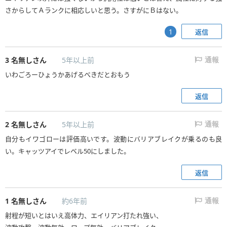
さからしてＡランクに相応しいと思う。さすがにＢはない。
返信
1
3
名無しさん
5年以上前
通報
いわごろーひょうかあげるべきだとおもう
返信
2
名無しさん
5年以上前
通報
自分もイワゴローは評価高いです。波動にバリアブレイクが乗るのも良
い。キャッツアイでレベル50にしました。
返信
1
名無しさん
約6年前
通報
射程が短いとはいえ高体力、エイリアン打たれ強い、