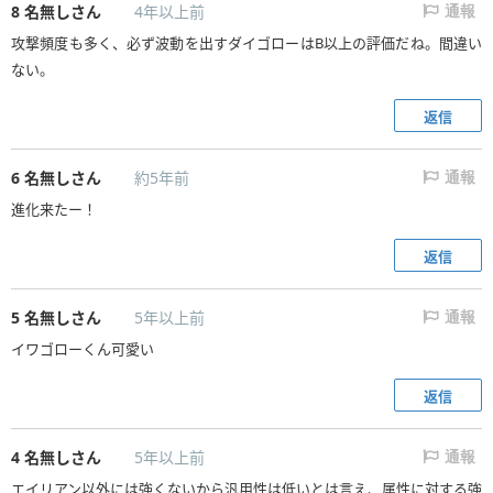
8
名無しさん
4年以上前
通報
攻撃頻度も多く、必ず波動を出すダイゴローはB以上の評価だね。間違い
ない。
返信
6
名無しさん
約5年前
通報
進化来たー！
返信
5
名無しさん
5年以上前
通報
イワゴローくん可愛い
返信
4
名無しさん
5年以上前
通報
エイリアン以外には強くないから汎用性は低いとは言え、属性に対する強