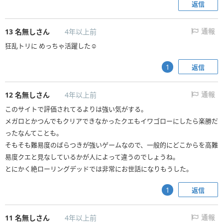
返信
13
名無しさん
4年以上前
通報
狂乱トリに めっちゃ活躍した☺️
返信
1
12
名無しさん
4年以上前
通報
このサイトで評価されてるよりは強い気がする。
メガロとかつんでもクリアできなかったクエもイワゴローにしたら楽勝だ
ったなんてことも。
そもそも難易度のばらつきが強いゲームなので、一般的にどこからを高難
易度クエと見なしているかが人によって違うのでしょうね。
とにかく絶ローリングデッドでは非常にお世話になりもうした。
返信
1
11
名無しさん
4年以上前
通報