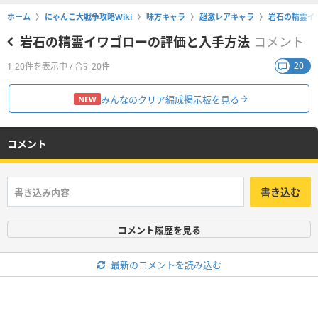
ホーム
にゃんこ大戦争攻略Wiki
味方キャラ
超激レアキャラ
岩石の精霊イ
岩石の精霊イワゴローの評価と入手方法
コメント
20
1-20件を表示中 / 合計20件
みんなのクリア編成掲示板を見る
NEW
コメント
書き込む
コメント履歴を見る
最新のコメントを読み込む