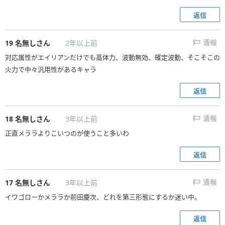
返信
19
名無しさん
2年以上前
通報
対応属性がエイリアンだけでも高体力、波動無効、確定波動、そこそこの
火力で中々汎用性があるキャラ
返信
18
名無しさん
3年以上前
通報
正直メララよりこいつのが使うこと多いわ
返信
17
名無しさん
3年以上前
通報
イワゴローかメララか前田慶次、どれを第三形態にするか迷い中。
返信