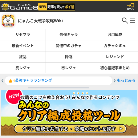
にゃんこ大戦争攻略Wiki
リセマラ
最強キャラ
汎用編成
最新イベント
開催中のガチャ
ガチャシミュ
狂乱
降臨
レジェンド
真レジェ
零レジェ
初心者記事まとめ
最強キャラランキング
もっとみる
真レジェ
1
2