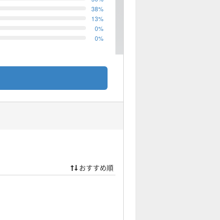
38
%
13
%
0
%
0
%
おすすめ順