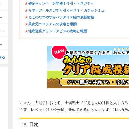
とスケジュール｜今引くべきガチャ
★
確定キャンペーン開催！今引くべきガチャ
★
／
サマーガールズガチャ引くべき？
ガチャシミュ
リー（新レジェンド）の攻略一覧
★
ねこのなつやすみパラダイス編の最新情報
★
異次元コロシアムの攻略と報酬
超拳獣ブンナグリオス大降臨【百獣王1】の攻略とクリア編成
★
地底迷宮グランドアビスの攻略と報酬
ネコ襲来の攻略とおすすめキャラ
みる
にゃんこ大戦争における、土偶戦士ドグえもんの評価と入手方法
性能、レベル上げの優先度、発動できるにゃんコンボ、進化方法
目次