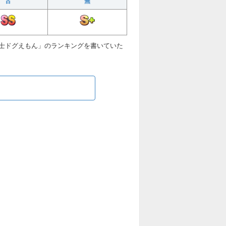
古
無
士ドグえもん」のランキングを書いていた
ら