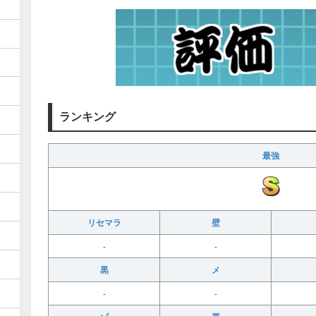
ランキング
最強
リセマラ
壁
-
-
黒
メ
-
-