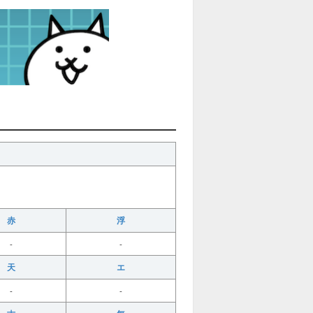
赤
浮
-
-
天
エ
-
-