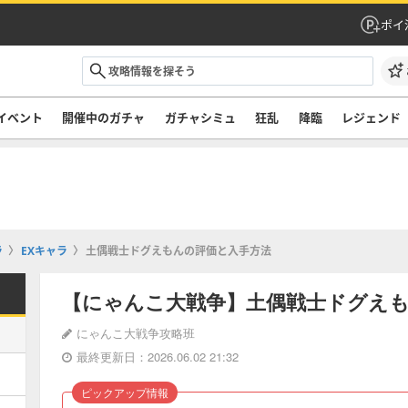
ポイ
イベント
開催中のガチャ
ガチャシミュ
狂乱
降臨
レジェンド
ラ
EXキャラ
土偶戦士ドグえもんの評価と入手方法
【にゃんこ大戦争】土偶戦士ドグえ
にゃんこ大戦争攻略班
最終更新日：2026.06.02 21:32
ピックアップ情報