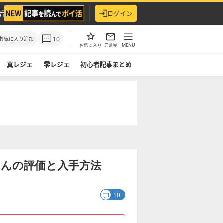
活
ログイン
10
お気に入り追加
ご意見
MENU
お気に入り
真レジェ
零レジェ
初心者記事まとめ
もんの評価と入手方法
10