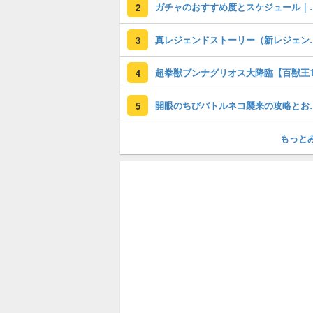
ガチャのおすすめ度
2
真レジェンドストー
3
4
開眼のちびバトル
5
もっと