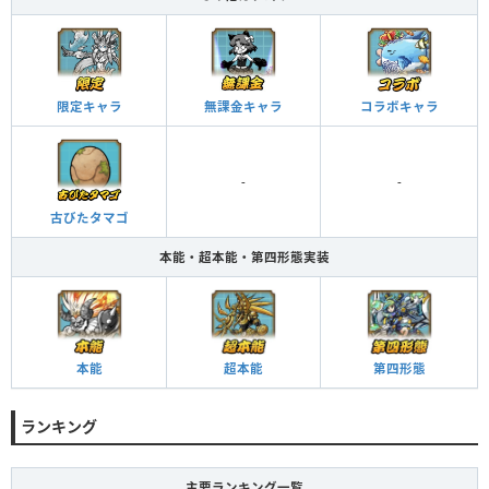
限定キャラ
無課金キャラ
コラボキャラ
-
-
古びたタマゴ
本能・超本能・第四形態実装
本能
超本能
第四形態
ランキング
主要ランキング一覧