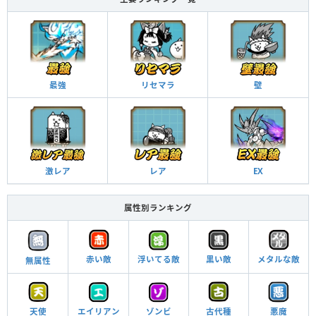
最強
リセマラ
壁
激レア
レア
EX
属性別ランキング
赤い敵
浮いてる敵
メタルな敵
黒い敵
無属性
エイリアン
天使
ゾンビ
古代種
悪魔