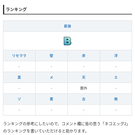
ランキング
最強
リセマラ
壁
赤
浮
-
-
-
-
黒
メ
天
エ
-
-
圏外
-
ゾ
悪
古
無
-
-
-
-
ランキングの参考にしたいので、コメント欄に皆の思う「ネコエッグ2」
のランキングを書いていただけると助かります。