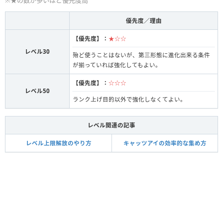
※★の数が多いほど優先度高
優先度／理由
【優先度】：
★☆☆
レベル30
殆ど使うことはないが、第三形態に進化出来る条件
が揃っていれば強化してもよい。
【優先度】：
☆☆☆
レベル50
ランク上げ目的以外で強化しなくてよい。
レベル関連の記事
レベル上限解放のやり方
キャッツアイの効率的な集め方