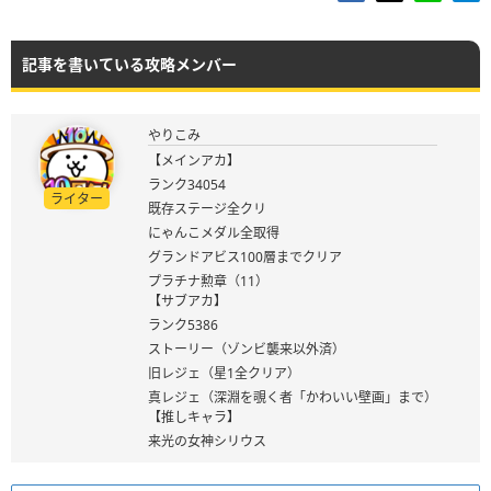
記事を書いている攻略メンバー
やりこみ
【メインアカ】
ランク34054
ライター
既存ステージ全クリ
にゃんこメダル全取得
グランドアビス100層までクリア
プラチナ勲章（11）
【サブアカ】
ランク5386
ストーリー（ゾンビ襲来以外済）
旧レジェ（星1全クリア）
真レジェ（深淵を覗く者「かわいい壁画」まで）
【推しキャラ】
来光の女神シリウス