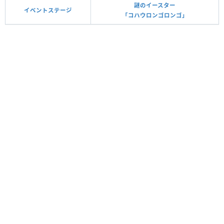
謎のイースター
イベントステージ
「コハウロンゴロンゴ」