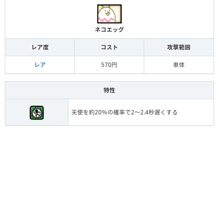
ネコエッグ
レア度
コスト
攻撃範囲
レア
570円
単体
特性
天使を約20％の確率で2～2.4秒遅くする