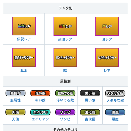
ランク別
伝説レア
超激レア
激レア
基本
EX
レア
属性別
浮いてる敵
黒い敵
無属性
赤い敵
メタルな敵
ゾンビ
悪魔
古代種
天使
エイリアン
その他カテゴリ