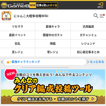
にゃんこ大戦争攻略Wiki
リセマラ
最強キャラ
汎用編成
最新イベント
開催中のガチャ
ガチャシミュ
狂乱
降臨
レジェンド
真レジェ
零レジェ
初心者記事まとめ
最強キャラランキング
もっとみる
ウルトラ
1
2