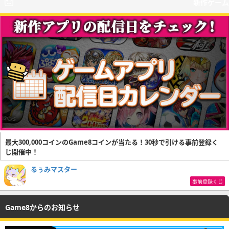
新作ゲーム
最大300,000コインのGame8コインが当たる！30秒で引ける事前登録く
じ開催中！
るぅみマスター
事前登録くじ
Game8からのお知らせ