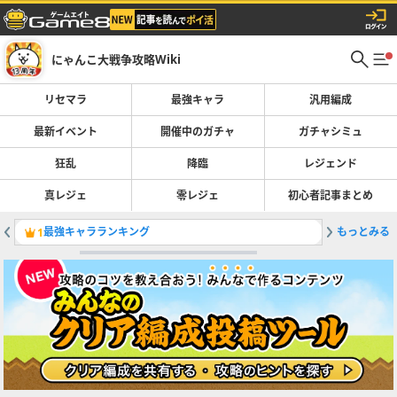
にゃんこ大戦争攻略Wiki
リセマラ
最強キャラ
汎用編成
最新イベント
開催中のガチャ
ガチャシミュ
狂乱
降臨
レジェンド
真レジェ
零レジェ
初心者記事まとめ
最強キャラランキング
もっとみる
鉄腕！東
1
2