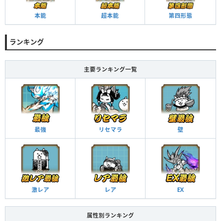
本能
超本能
第四形態
ランキング
主要ランキング一覧
最強
リセマラ
壁
激レア
レア
EX
属性別ランキング