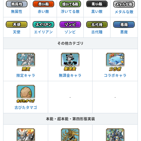
浮いてる敵
黒い敵
無属性
赤い敵
メタルな敵
ゾンビ
悪魔
古代種
天使
エイリアン
その他カテゴリ
限定キャラ
無課金キャラ
コラボキャラ
-
-
古びたタマゴ
本能・超本能・第四形態実装