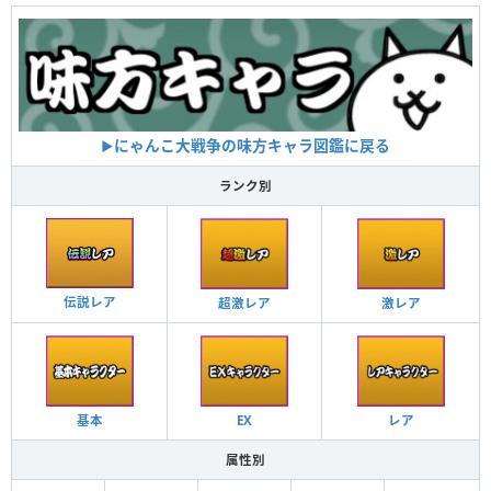
にゃんこ大戦争の味方キャラ図鑑に戻る
▶︎
ランク別
伝説レア
超激レア
激レア
基本
EX
レア
属性別