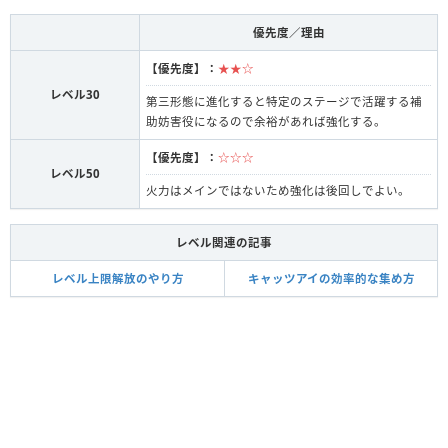
優先度／理由
【優先度】：
★★☆
レベル30
第三形態に進化すると特定のステージで活躍する補
助妨害役になるので余裕があれば強化する。
【優先度】：
☆☆☆
レベル50
火力はメインではないため強化は後回しでよい。
レベル関連の記事
レベル上限解放のやり方
キャッツアイの効率的な集め方