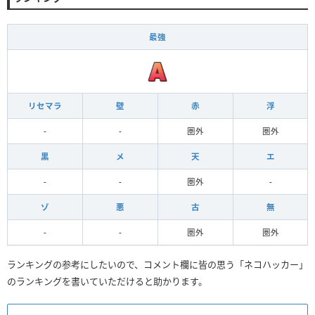
最強
リセマラ
壁
赤
浮
-
-
圏外
圏外
黒
メ
天
エ
-
-
圏外
-
ゾ
悪
古
無
-
-
圏外
圏外
ランキングの参考にしたいので、コメント欄に皆の思う「ネコハッカー」
のランキングを書いていただけると助かります。