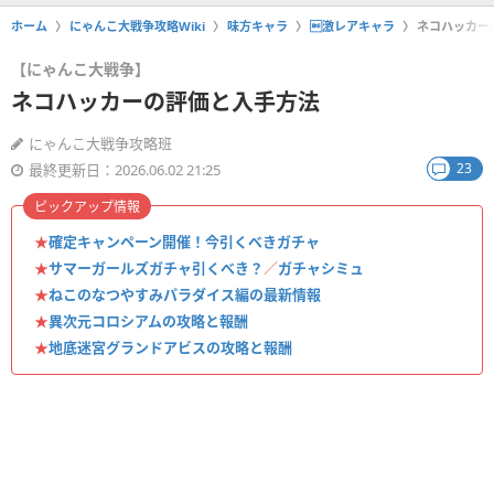
ホーム
にゃんこ大戦争攻略Wiki
味方キャラ
激レアキャラ
ネコハッカー
【にゃんこ大戦争】
ネコハッカーの評価と入手方法
にゃんこ大戦争攻略班
23
最終更新日：2026.06.02 21:25
ピックアップ情報
★
確定キャンペーン開催！今引くべきガチャ
★
サマーガールズガチャ引くべき？
／
ガチャシミュ
★
ねこのなつやすみパラダイス編の最新情報
★
異次元コロシアムの攻略と報酬
★
地底迷宮グランドアビスの攻略と報酬