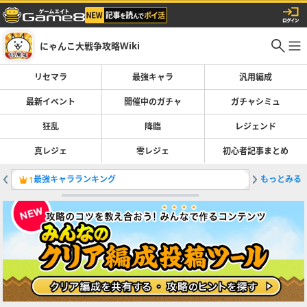
にゃんこ大戦争攻略Wiki
リセマラ
最強キャラ
汎用編成
最新イベント
開催中のガチャ
ガチャシミュ
狂乱
降臨
レジェンド
真レジェ
零レジェ
初心者記事まとめ
最強キャラランキング
もっとみる
レジェン
1
2