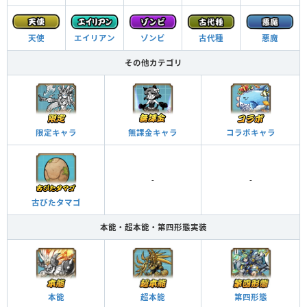
ゾンビ
悪魔
古代種
天使
エイリアン
その他カテゴリ
限定キャラ
無課金キャラ
コラボキャラ
-
-
古びたタマゴ
本能・超本能・第四形態実装
本能
超本能
第四形態