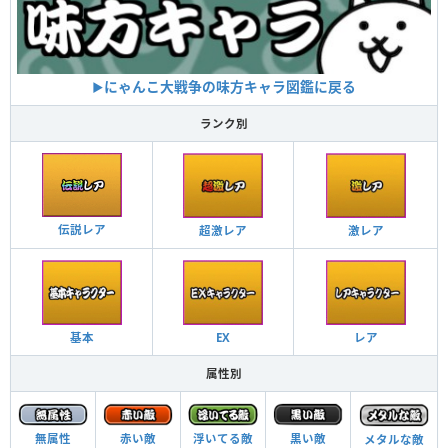
にゃんこ大戦争の味方キャラ図鑑に戻る
▶︎
ランク別
伝説レア
超激レア
激レア
基本
EX
レア
属性別
浮いてる敵
黒い敵
無属性
赤い敵
メタルな敵