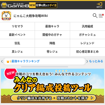
にゃんこ大戦争攻略Wiki
リセマラ
最強キャラ
汎用編成
最新イベント
開催中のガチャ
ガチャシミュ
狂乱
降臨
レジェンド
真レジェ
零レジェ
初心者記事まとめ
最強キャラランキング
もっとみる
レジェン
1
2