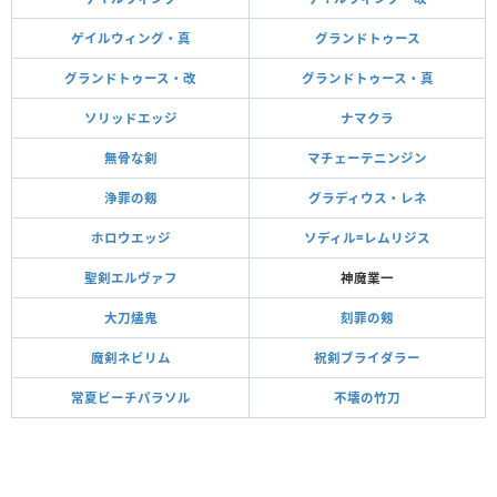
ゲイルウィング・真
グランドトゥース
グランドトゥース・改
グランドトゥース・真
ソリッドエッジ
ナマクラ
無骨な剣
マチェーテニンジン
浄罪の剱
グラディウス・レネ
ホロウエッジ
ソディル=レムリジス
聖剣エルヴァフ
神魔業一
大刀燼鬼
刻罪の剱
魔剣ネビリム
祝剣ブライダラー
常夏ビーチパラソル
不壊の竹刀