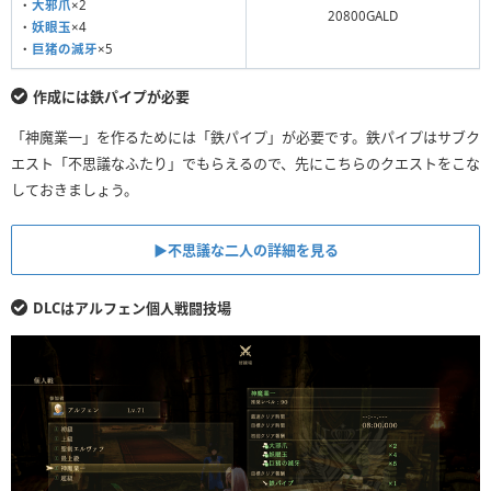
・
大邪爪
×2
20800GALD
・
妖眼玉
×4
・
巨猪の滅牙
×5
作成には鉄パイプが必要
「神魔業一」を作るためには「鉄パイプ」が必要です。鉄パイプはサブク
エスト「不思議なふたり」でもらえるので、先にこちらのクエストをこな
しておきましょう。
▶不思議な二人の詳細を見る
DLCはアルフェン個人戦闘技場