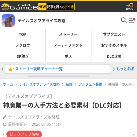
テイルズオブアライズ攻略
TOP
ストーリー
サブクエスト
フクロウ
アーティファクト
おすすめスキル
SP稼ぎ
ボス
DLC攻略
ストーリー攻略チャート一覧
もっとみる
ガナベル
1
2
ホーム
テイルズオブアライズ攻略
装備
アルフェン装備
神魔業一の入手方法
【テイルズオブアライズ】
神魔業一の入手方法と必要素材【DLC対応】
テイルズオブアライズ攻略班
最終更新日：2026.07.06 11:47
ピックアップ情報