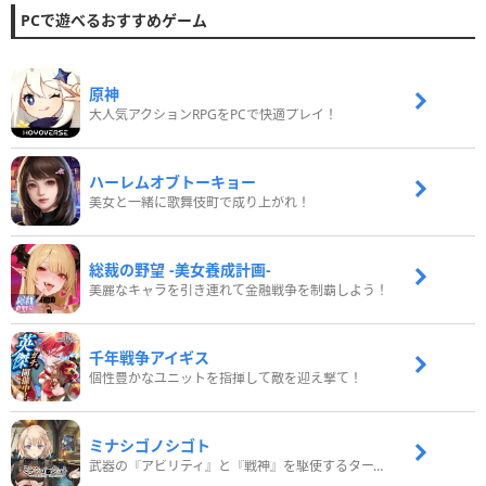
PCで遊べるおすすめゲーム
原神
大人気アクションRPGをPCで快適プレイ！
ハーレムオブトーキョー
美女と一緒に歌舞伎町で成り上がれ！
総裁の野望 -美女養成計画-
美麗なキャラを引き連れて金融戦争を制覇しよう！
千年戦争アイギス
個性豊かなユニットを指揮して敵を迎え撃て！
ミナシゴノシゴト
武器の『アビリティ』と『戦神』を駆使するターン制コマンドバトルRPG！