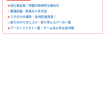
★
初心者必見！序盤の効率的な進め方
☆
最強武器・防具の入手方法
★
フクロウの場所｜全38匹発見済！
☆
釣りのやり方とコツ
／
釣り竿とルアーの一覧
★
アーティファクト一覧｜ゲーム内入手は全23個