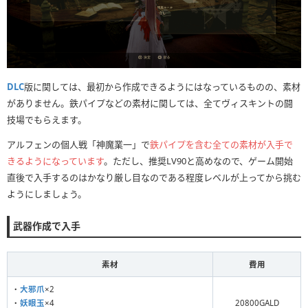
DLC
版に関しては、最初から作成できるようにはなっているものの、素材
がありません。鉄パイプなどの素材に関しては、全てヴィスキントの闘
技場でもらえます。
アルフェンの個人戦「神魔業一」で
鉄パイプを含む全ての素材が入手で
きるようになっています
。ただし、推奨LV90と高めなので、ゲーム開始
直後で入手するのはかなり厳し目なのである程度レベルが上ってから挑む
ようにしましょう。
武器作成で入手
素材
費用
・
大邪爪
×2
・
妖眼玉
×4
20800GALD