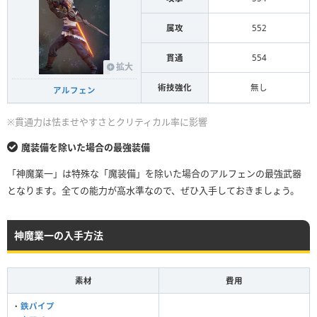
属攻
552
貫通
554
拡大
術技強化
無し
アルフェン
※貫通力は怯ませやすさとクリティカル率に影響
魔装備を除いた場合の最強装備
「神魔業一」は特殊な「魔装備」を除いた場合のアルフェンの最強武器
となります。全ての能力が高水準なので、ぜひ入手しておきましょう。
神魔業一の入手方法
素材
費用
・
鉄パイプ