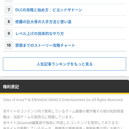
7
DLCの攻略と始め方｜ビヨンドザドーン
8
修羅の巨大骨の入手方法と使い道
9
レベル上げの効率的なやり方
10
禁領までのストーリー攻略チャート
人気記事ランキングをもっと見る
権利表記
Tales of Arise™ & ©BANDAI NAMCO Entertainment Inc.All Rights Reserved.
当サイトのコンテンツ内で使用しているゲーム画像の著作権その他の知的財産
権は、当該ゲームの提供元に帰属しています。
当サイトはGame8編集部が独自に作成したコンテンツを提供しております。
当サイトが掲載しているデータ、画像等の無断使用・無断転載は固くお断りし