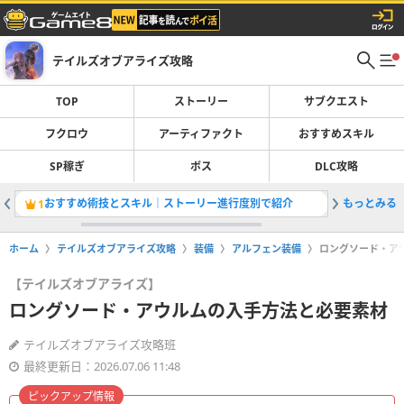
テイルズオブアライズ攻略
TOP
ストーリー
サブクエスト
フクロウ
アーティファクト
おすすめスキル
SP稼ぎ
ボス
DLC攻略
おすすめ術技とスキル｜ストーリー進行度別で紹介
もっとみる
エンディ
1
2
ホーム
テイルズオブアライズ攻略
装備
アルフェン装備
ロングソード・ア
【テイルズオブアライズ】
ロングソード・アウルムの入手方法と必要素材
テイルズオブアライズ攻略班
最終更新日：2026.07.06 11:48
ピックアップ情報