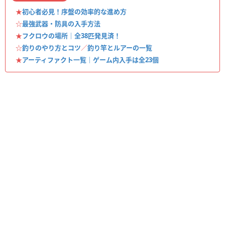
★
初心者必見！序盤の効率的な進め方
☆
最強武器・防具の入手方法
★
フクロウの場所｜全38匹発見済！
☆
釣りのやり方とコツ
／
釣り竿とルアーの一覧
★
アーティファクト一覧｜ゲーム内入手は全23個