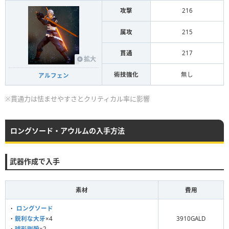
攻撃
216
属攻
215
貫通
217
拡大
術技強化
無し
アルフェン
※貫通力は怯ませやすさとクリティカル率に影響
ロングソード・アウルムの入手方法
武器作成で入手
素材
費用
・
ロングソード
・
鋭利な大牙
×4
3910GALD
・
球形剛殻
×2