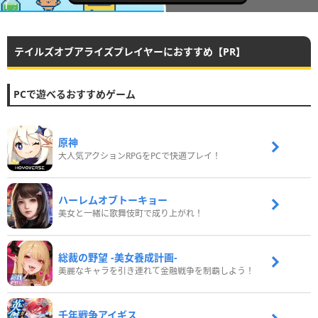
テイルズオブアライズプレイヤーにおすすめ【PR】
PCで遊べるおすすめゲーム
原神
大人気アクションRPGをPCで快適プレイ！
ハーレムオブトーキョー
美女と一緒に歌舞伎町で成り上がれ！
総裁の野望 -美女養成計画-
美麗なキャラを引き連れて金融戦争を制覇しよう！
千年戦争アイギス