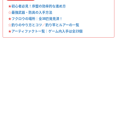
★
初心者必見！序盤の効率的な進め方
☆
最強武器・防具の入手方法
★
フクロウの場所｜全38匹発見済！
☆
釣りのやり方とコツ
／
釣り竿とルアーの一覧
★
アーティファクト一覧｜ゲーム内入手は全23個