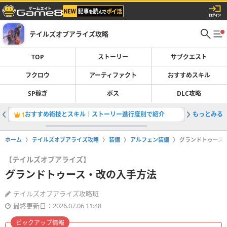
テイルズオブアライズ攻略
TOP
ストーリー
サブクエスト
フクロウ
アーティファクト
おすすめスキル
SP稼ぎ
ボス
DLC攻略
おすすめ術技とスキル｜ストーリー進行度別で紹介
もっとみる
エンディ
1
2
ホーム
テイルズオブアライズ攻略
装備
アルフェン装備
グランドトゥース
【テイルズオブアライズ】
グランドトゥース・改の入手方法
テイルズオブアライズ攻略班
最終更新日：2026.07.06 11:48
ピックアップ情報