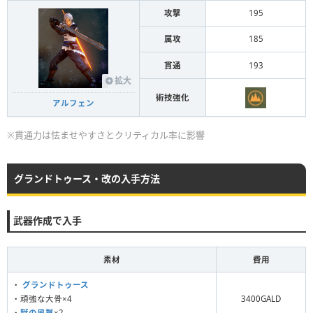
攻撃
195
属攻
185
貫通
193
拡大
術技強化
アルフェン
※貫通力は怯ませやすさとクリティカル率に影響
グランドトゥース・改の入手方法
武器作成で入手
素材
費用
・
グランドトゥース
・頑強な大骨×4
3400GALD
・
獣の風鬣
×2