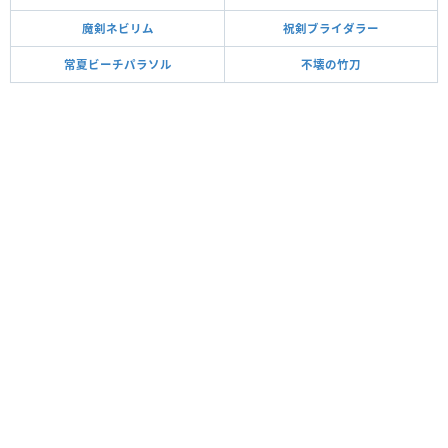
魔剣ネビリム
祝剣ブライダラー
常夏ビーチパラソル
不壊の竹刀