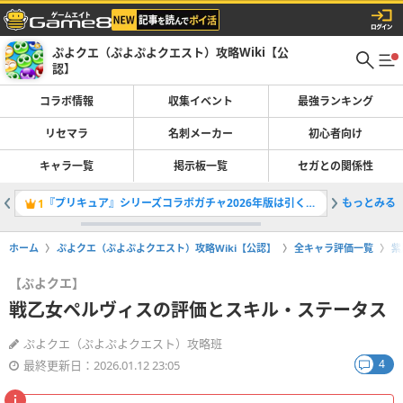
ぷよクエ（ぷよぷよクエスト）攻略Wiki【公
認】
コラボ情報
収集イベント
最強ランキング
リセマラ
名刺メーカー
初心者向け
キャラ一覧
掲示板一覧
セガとの関係性
『プリキュア』シリーズコラボガチャ2026年版は引くべき？
もっとみる
プリキュ
1
2
ホーム
ぷよクエ（ぷよぷよクエスト）攻略Wiki【公認】
全キャラ評価一覧
紫
【ぷよクエ】
戦乙女ペルヴィスの評価とスキル・ステータス
ぷよクエ（ぷよぷよクエスト）攻略班
4
最終更新日：2026.01.12 23:05