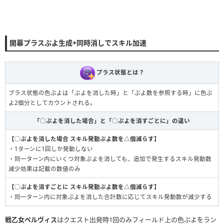
開幕プラスぷよ生成+同時消しでスキル加速
プラス状態とは？
プラス状態の色ぷよは「ぷよを消した時」と「ぷよ数を参照する時」に色ぷ
よ2個分としてカウントされる。
「◯ぷよを消した場合」と「◯ぷよを消すごとに」の違い
【◯ぷよを消した場合 スキル発動ぷよ数を△個減らす】
・1ターンに1回しか発動しない
・同一ターン内にいくつ対象ぷよを消しても、追加で発生するスキル発動数
減少効果は記載の数値のみ
【◯ぷよを消すごとに スキル発動ぷよ数を△個減らす】
・同一ターン内に対象ぷよを消した合計数に応じてスキル発動数が減少する
戦乙女ペルヴィス
はクエスト出発時1回のみフィールド上の色ぷよをラン