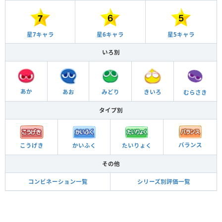
星6キャラ
星5キャラ
星7キャラ
いろ別
あか
あお
きいろ
みどり
むらさき
タイプ別
バランス
こうげき
かいふく
たいりょく
その他
コンビネーション一覧
シリーズ別評価一覧