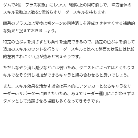
ダムで4個「プラス状態」にしつつ、8個以上の同時消しで、 味方全体の
スキル発動ぷよ数を5個減らすリーダースキルを持ちます。
開幕のプラスぷよ変換は初ターンの同時消しを達成させやすくする補助的
な効果と捉えておきましょう。
特定の色ぷよを消さずとも条件を達成できるので、指定の色ぷよを消して
追加のスキルカウントを行うリーダースキルと比べて盤面の状況には比較
的左右されにくい点が強みと言えそうです。
ただしなぞり消し減少などには弱いため、クエストによってはとくもりス
キルでなぞり消し増加ができるキャラと組み合わせると良いでしょう。
また、スキル効果を活かす場合は基本的にアタッカーとなるキャラをリ
ーダーorサポーターに置きたいため、あえてリーダー運用にこだわらずス
タメンとして活躍させる場面も多くなってきそうです。