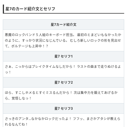
星7のカード紹介文とセリフ
星7カード紹介文
悪魔のロックバンド５人組のキーボード担当。 最初のとまどいもなかったか
のように、すっかり状況になじんでいる。 むしろ新しいロックの形を見出せ
て、ボルテージも上昇中！？
星7 セリフ1
さぁ、こっからはブレイクタイムなしだから！ ラストの曲まで走りぬけるよ
っ！
星7 セリフ2
ほら、すこしホメるとすぐミスるんだから！ 次は集中力を鍛えてあげるか
ら、覚悟しなっ！
星7 セリフ3
さっきのアンタ…なかなかロックだったよ！ フフッ、まさかアタシが教えら
れるなんてね！