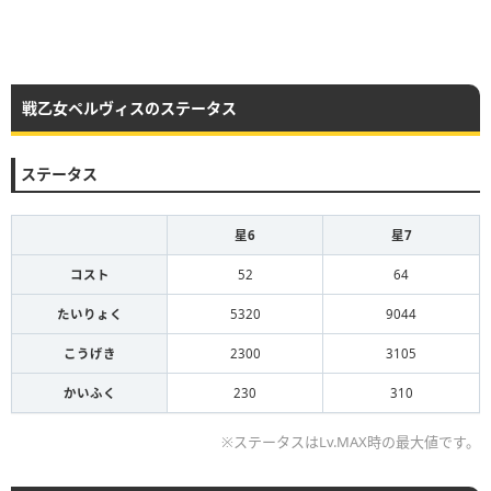
戦乙女ペルヴィスのステータス
ステータス
星6
星7
コスト
52
64
たいりょく
5320
9044
こうげき
2300
3105
かいふく
230
310
※ステータスはLv.MAX時の最大値です。