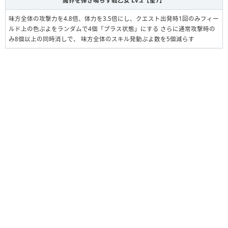
魔界を弾き鳴らす戦乙女 Lv.2【星7】
味方全体の攻撃力を4.8倍、体力を3.5倍にし、クエスト出発時1回のみフィー
ルド上の色ぷよをランダムで4個「プラス状態」にする さらに通常攻撃時の
み8個以上の同時消しで、 味方全体のスキル発動ぷよ数を5個減らす