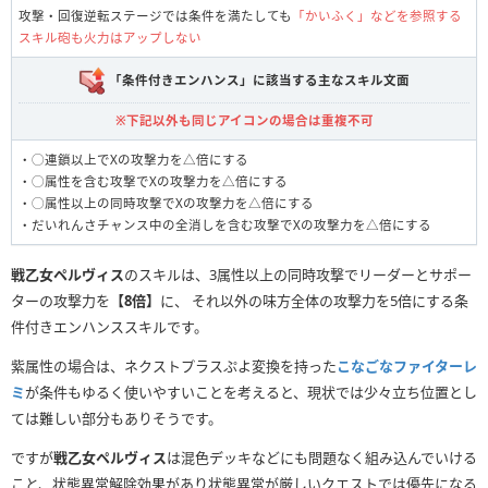
攻撃・回復逆転ステージでは条件を満たしても
「かいふく」などを参照する
スキル砲も火力はアップしない
「条件付きエンハンス」に該当する主なスキル文面
※下記以外も同じアイコンの場合は重複不可
・◯連鎖以上でXの攻撃力を△倍にする
・◯属性を含む攻撃でXの攻撃力を△倍にする
・◯属性以上の同時攻撃でXの攻撃力を△倍にする
・だいれんさチャンス中の全消しを含む攻撃でXの攻撃力を△倍にする
戦乙女ペルヴィス
のスキルは、3属性以上の同時攻撃でリーダーとサポー
ターの攻撃力を
【8倍】
に、 それ以外の味方全体の攻撃力を5倍にする条
件付きエンハンススキルです。
紫属性の場合は、ネクストプラスぷよ変換を持った
こなごなファイターレ
ミ
が条件もゆるく使いやすいことを考えると、現状では少々立ち位置とし
ては難しい部分もありそうです。
ですが
戦乙女ペルヴィス
は混色デッキなどにも問題なく組み込んでいける
こと、状態異常解除効果があり状態異常が厳しいクエストでは優先になる