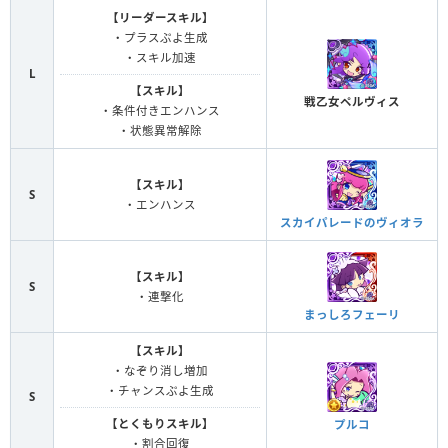
【リーダースキル】
・プラスぷよ生成
・スキル加速
L
【スキル】
戦乙女ペルヴィス
・条件付きエンハンス
・状態異常解除
【スキル】
S
・エンハンス
スカイパレードのヴィオラ
【スキル】
S
・連撃化
まっしろフェーリ
【スキル】
・なぞり消し増加
・チャンスぷよ生成
S
【とくもりスキル】
プルコ
・割合回復