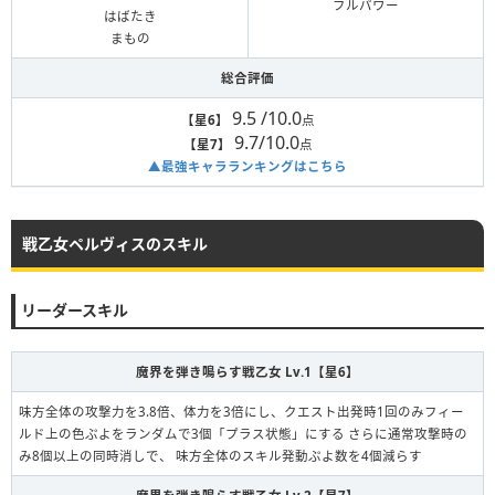
フルパワー
はばたき
まもの
総合評価
9.5 /10.0
【星6】
点
9.7/10.0
【星7】
点
▲最強キャラランキングはこちら
戦乙女ペルヴィスのスキル
リーダースキル
魔界を弾き鳴らす戦乙女 Lv.1【星6】
味方全体の攻撃力を3.8倍、体力を3倍にし、クエスト出発時1回のみフィー
ルド上の色ぷよをランダムで3個「プラス状態」にする さらに通常攻撃時の
み8個以上の同時消しで、 味方全体のスキル発動ぷよ数を4個減らす