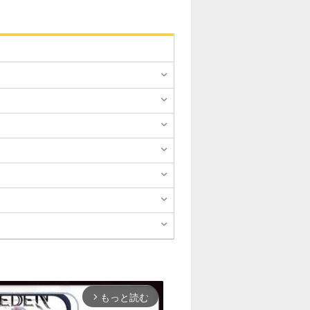
もっと読む
arrow_forward_ios