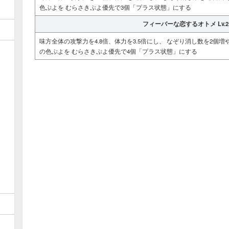
色ぷよを むらさきぷよ優先で3個「プラス状態」にする
フィーバーな恋するオトメ Lv.
味方全体の攻撃力を4.8倍、体力を3.5倍にし、 なぞり消し数を2個
の色ぷよを むらさきぷよ優先で4個「プラス状態」にする