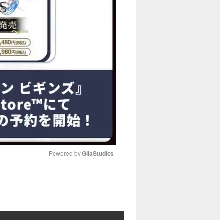
Powered by 
GliaStudios
M
u
t