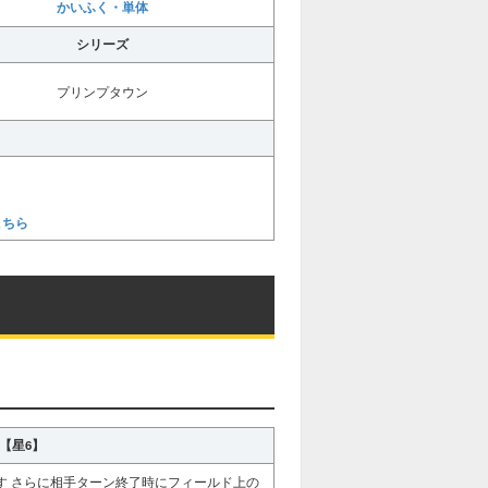
かいふく・単体
シリーズ
プリンプタウン
こちら
1【星6】
やす さらに相手ターン終了時にフィールド上の