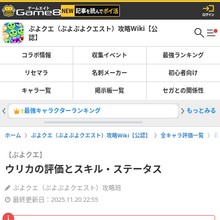
ぷよクエ（ぷよぷよクエスト）攻略Wiki【公
認】
コラボ情報
収集イベント
最強ランキング
リセマラ
名刺メーカー
初心者向け
キャラ一覧
掲示板一覧
セガとの関係性
最強キャラクターランキング
もっとみる
キュアブ
1
2
ホーム
ぷよクエ（ぷよぷよクエスト）攻略Wiki【公認】
全キャラ評価一覧
青
【ぷよクエ】
ウリカの評価とスキル・ステータス
ぷよクエ（ぷよぷよクエスト）攻略班
最終更新日：2025.11.20 22:55