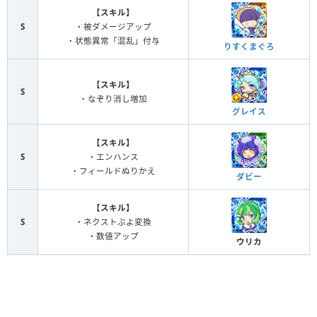
【スキル】
S
・被ダメージアップ
・状態異常「混乱」付与
りすくまぐろ
【スキル】
S
・なぞり消し増加
グレイス
【スキル】
S
・エンハンス
・フィールドぬりかえ
ダビー
【スキル】
S
・ネクストぷよ変換
・数値アップ
ウリカ