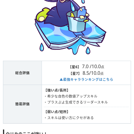
7.0 /10.0
【星6】
点
8.5/10.0
総合評価
【星7】
点
▲最強キャラランキングはこちら
【強い点/長所】
・希少な自色の数値アップスキル
・プラスぷよ生成できるリーダースキル
簡易評価
【弱い点/短所】
・スキルは使い方にクセがある
ウリカのここが強い！