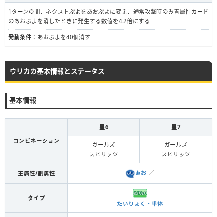
1ターンの間、ネクストぷよをあおぷよに変え、通常攻撃時のみ青属性カード
のあおぷよを消したときに発生する数値を4.2倍にする
発動条件
：あおぷよを40個消す
ウリカの基本情報とステータス
基本情報
星6
星7
コンビネーション
ガールズ
ガールズ
スピリッツ
スピリッツ
あお
／
主属性/副属性
タイプ
たいりょく・単体