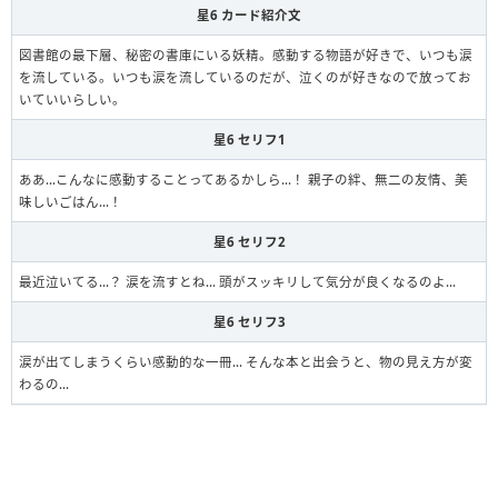
星6 カード紹介文
図書館の最下層、秘密の書庫にいる妖精。感動する物語が好きで、いつも涙
を流している。いつも涙を流しているのだが、泣くのが好きなので放ってお
いていいらしい。
星6 セリフ1
ああ…こんなに感動することってあるかしら…！ 親子の絆、無二の友情、美
味しいごはん…！
星6 セリフ2
最近泣いてる…？ 涙を流すとね… 頭がスッキリして気分が良くなるのよ…
星6 セリフ3
涙が出てしまうくらい感動的な一冊… そんな本と出会うと、物の見え方が変
わるの…