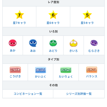
レア度別
星6キャラ
星5キャラ
星7キャラ
いろ別
あか
あお
きいろ
みどり
むらさき
タイプ別
バランス
こうげき
かいふく
たいりょく
その他
コンビネーション一覧
シリーズ別評価一覧