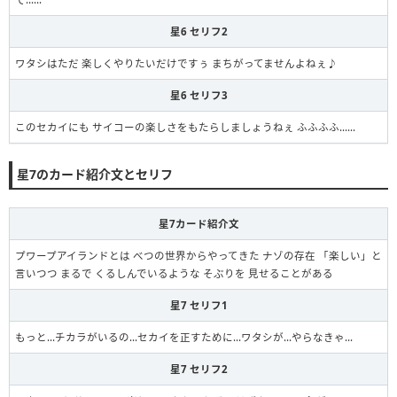
星6 セリフ2
ワタシはただ 楽しくやりたいだけですぅ まちがってませんよねぇ♪
星6 セリフ3
このセカイにも サイコーの楽しさをもたらしましょうねぇ ふふふふ……
星7のカード紹介文とセリフ
星7カード紹介文
プワープアイランドとは べつの世界からやってきた ナゾの存在 「楽しい」と
言いつつ まるで くるしんでいるような そぶりを 見せることがある
星7 セリフ1
もっと…チカラがいるの…セカイを正すために…ワタシが…やらなきゃ…
星7 セリフ2