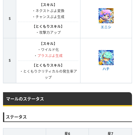
【スキル】
・ネクストぷよ変換
・チャンスぷよ生成
S
【とくもりスキル】
エニシ
・攻撃力アップ
【スキル】
・ワイルド化
・
プラスぷよ生成
S
【とくもりスキル】
ハチ
・とくもりクリティカルの発生率ア
ップ
マールのステータス
ステータス
星6
星7