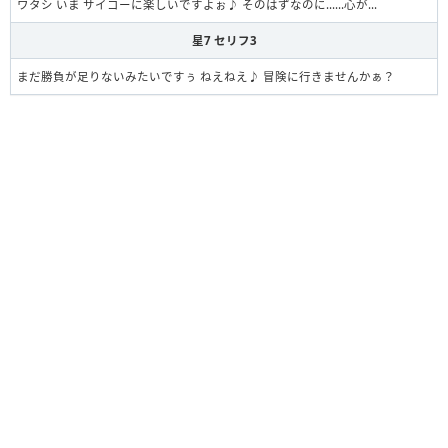
ワタシ いま サイコーに楽しいですよぉ♪ そのはずなのに……心が…
星7 セリフ3
まだ勝負が足りないみたいですぅ ねえねえ♪ 冒険に行きませんかぁ？