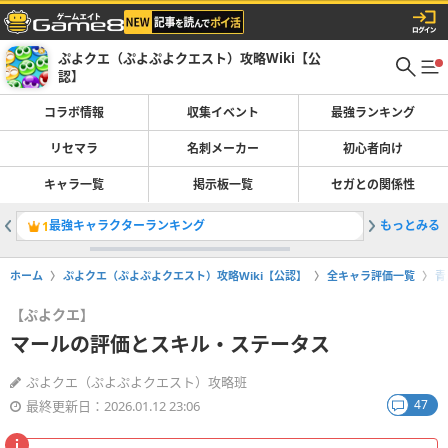
ぷよクエ（ぷよぷよクエスト）攻略Wiki【公
認】
コラボ情報
収集イベント
最強ランキング
リセマラ
名刺メーカー
初心者向け
キャラ一覧
掲示板一覧
セガとの関係性
最強キャラクターランキング
もっとみる
蒸気と暗
1
2
ホーム
ぷよクエ（ぷよぷよクエスト）攻略Wiki【公認】
全キャラ評価一覧
青
【ぷよクエ】
マールの評価とスキル・ステータス
ぷよクエ（ぷよぷよクエスト）攻略班
47
最終更新日：2026.01.12 23:06