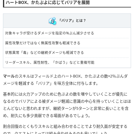
ハートBOX、かたぷよに応じてバリアを展開
「バリア」とは？
対象キャラが受けるダメージを指定の%ぶん減少させる
属性攻撃だけではなく無属性攻撃も軽減できる
状態異常「毒」などの継続ダメージも軽減できる
リーダースキル、属性耐性、「かばう」などと重複可能
マール
のスキルはフィールド上のハートBOX、かたぷよの数×2％ぶんダ
メージを軽減する「バリア」を味方全体に付与します。
基本的には火力アップのために色ぷよの数を増やしていくことが優先に
なるのでバリアによる被ダメージ軽減に意識の中心を持っていくことはほ
とんどないと思われますが、継続ターンが5ターンと非常に長いことを含
め、耐久にも多少貢献できる場面があるでしょう。
割合回復のとくもりスキルと組み合わせることでより耐久面が安定する
ので、クエストによっては組み合わせみるのも良いでしょう。