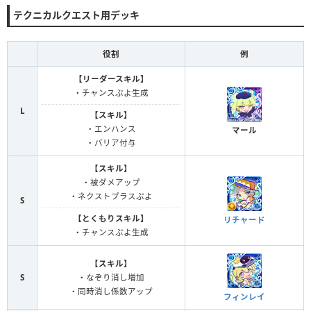
テクニカルクエスト用デッキ
役割
例
【リーダースキル】
・チャンスぷよ生成
L
【スキル】
・エンハンス
マール
・バリア付与
【スキル】
・被ダメアップ
・ネクストプラスぷよ
S
【とくもりスキル】
リチャード
・チャンスぷよ生成
【スキル】
S
・なぞり消し増加
・同時消し係数アップ
フィンレイ