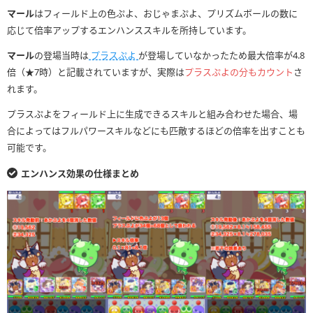
マール
はフィールド上の色ぷよ、おじゃまぷよ、プリズムボールの数に
応じて倍率アップするエンハンススキルを所持しています。
マール
の登場当時は
プラスぷよ
が登場していなかったため最大倍率が4.8
倍（★7時）と記載されていますが、実際は
プラスぷよの分もカウント
さ
れます。
プラスぷよをフィールド上に生成できるスキルと組み合わせた場合、場
合によってはフルパワースキルなどにも匹敵するほどの倍率を出すことも
可能です。
エンハンス効果の仕様まとめ