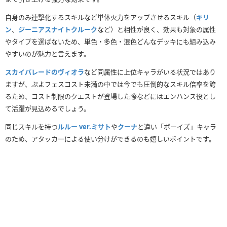
自身のみ連撃化するスキルなど単体火力をアップさせるスキル（
キリ
ン
、
ジーニアスナイトクルーク
など）と相性が良く、効果も対象の属性
やタイプを選ばないため、単色・多色・混色どんなデッキにも組み込み
やすいのが魅力と言えます。
スカイパレードのヴィオラ
など同属性に上位キャラがいる状況ではあり
ますが、ぷよフェスコスト未満の中では今でも圧倒的なスキル倍率を誇
るため、コスト制限のクエストが登場した際などにはエンハンス役とし
て活躍が見込めるでしょう。
同じスキルを持つ
ルルー ver.ミサト
や
クーナ
と違い「ボーイズ」キャラ
のため、アタッカーによる使い分けができるのも嬉しいポイントです。