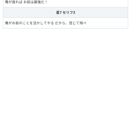
俺が居れば お前は最強だ！
星7 セリフ3
俺がお前のことを活かしてやる だから、信じて飛べ