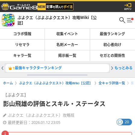
ぷよクエ（ぷよぷよクエスト）攻略Wiki【公
認】
コラボ情報
収集イベント
最強ランキング
リセマラ
名刺メーカー
初心者向け
キャラ一覧
掲示板一覧
セガとの関係性
最強キャラクターランキング
もっとみる
時空探偵
1
2
ホーム
ぷよクエ（ぷよぷよクエスト）攻略Wiki【公認】
全キャラ評価一覧
紫
【ぷよクエ】
影山飛雄の評価とスキル・ステータス
ぷよクエ（ぷよぷよクエスト）攻略班
20
最終更新日：2026.01.12 23:05