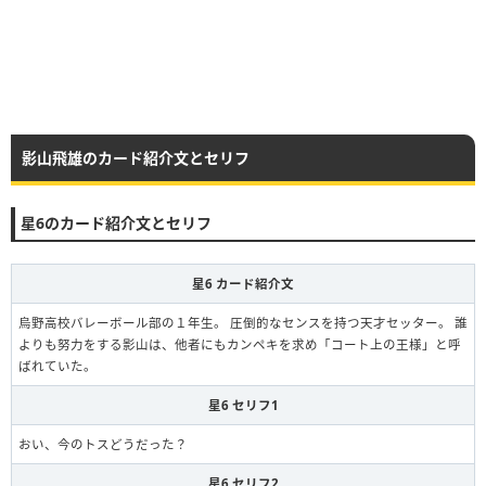
影山飛雄のカード紹介文とセリフ
星6のカード紹介文とセリフ
星6 カード紹介文
烏野高校バレーボール部の１年生。 圧倒的なセンスを持つ天才セッター。 誰
よりも努力をする影山は、他者にもカンペキを求め「コート上の王様」と呼
ばれていた。
星6 セリフ1
おい、今のトスどうだった？
星6 セリフ2