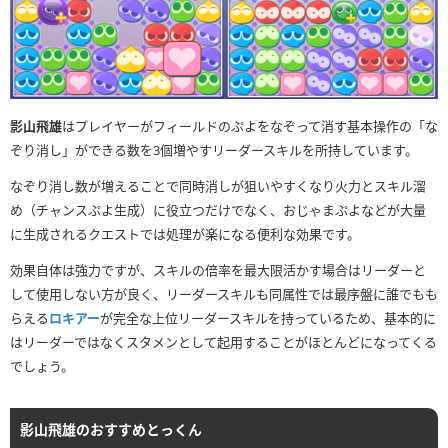
影山飛雄
はプレイヤーがフィールドのぷよをなぞって消す基本操作の「な
ぞり消し」ができる数を3個増やすリーダースキルを所持しています。
なぞり消し数が増えることで同時消しが狙いやすくなり火力とスキル溜
め（チャンスぷよ生成）に役立つだけでなく、おじゃまぷよなどが大量
に生成されるクエストでは処理が楽になる便利な効果です。
効果自体は強力ですが、スキルの倍率を最大限活かす場合はリーダーと
して使用しない方が良く、リーダースキルも同属性では最序盤に誰でもも
らえる
ロキアー
が完全な上位リーダースキルを持っているため、基本的に
はリーダーではなくスタメンとして起用することがほとんどになってくる
でしょう。
影山飛雄のおすすめとっくん