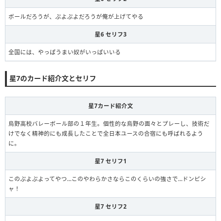
ボールだろうが、ぷよぷよだろうが俺が上げてやる
星6 セリフ3
全国には、やっぱうまい奴がいっぱいいる
星7のカード紹介文とセリフ
星7カード紹介文
烏野高校バレーボール部の１年生。個性的な烏野の面々とプレーし、技術だ
けでなく精神的にも成長したことで全日本ユースの合宿にも呼ばれるよう
に。
星7 セリフ1
このぷよぷよってやつ…このやわらかさならこのくらいの強さで…ドンピシ
ャ！
星7 セリフ2