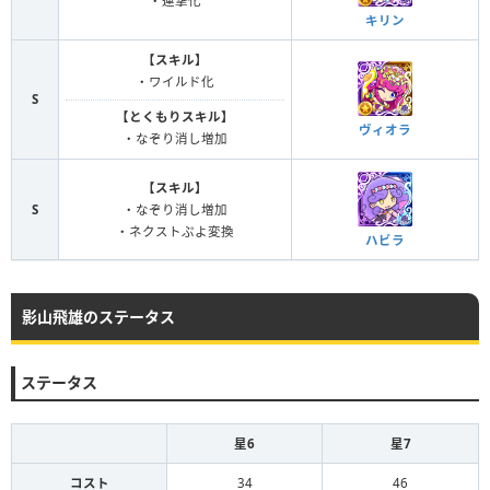
・連撃化
キリン
【スキル】
・ワイルド化
S
【とくもりスキル】
ヴィオラ
・なぞり消し増加
【スキル】
S
・なぞり消し増加
・ネクストぷよ変換
ハビラ
影山飛雄のステータス
ステータス
星6
星7
コスト
34
46