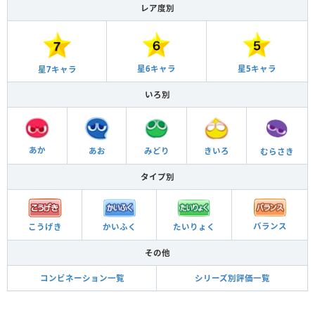
レア度別
星6キャラ
星5キャラ
星7キャラ
いろ別
あか
あお
きいろ
みどり
むらさき
タイプ別
バランス
こうげき
かいふく
たいりょく
その他
コンビネーション一覧
シリーズ別評価一覧