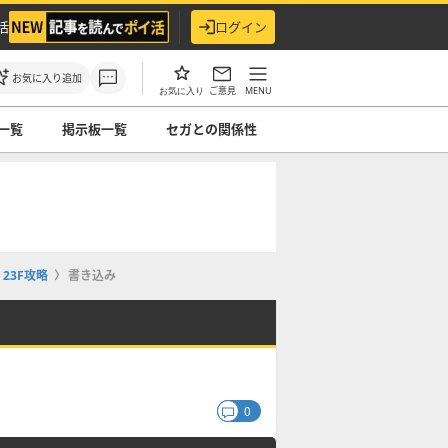
活
ログイン
お気に入り追加
ご意見
MENU
お気に入り
一覧
掲示板一覧
セガとの関係性
23F攻略
書き込み
0