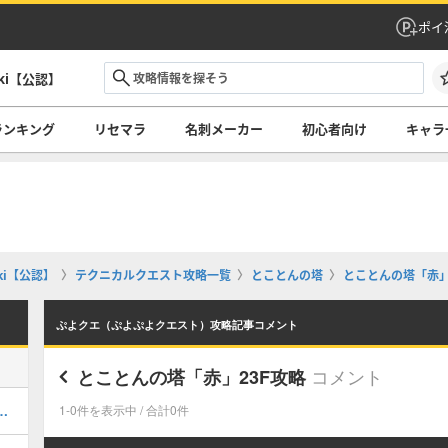
ポイ
ki【公認】
ランキング
リセマラ
名刺メーカー
初心者向け
キャラ
i【公認】
テクニカルクエスト攻略一覧
とことんの塔
とことんの塔「赤」
ぷよクエ（ぷよぷよクエスト）攻略記事コメント
コメント
とことんの塔「赤」23F攻略
じかん｜2026年7月版のまとめ
1-0件を表示中 / 合計0件