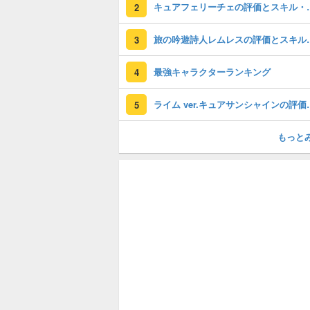
キュアフェリーチ
2
旅の吟遊詩人レム
3
最強キャラクターランキング
4
ライム ver.キュア
5
もっと