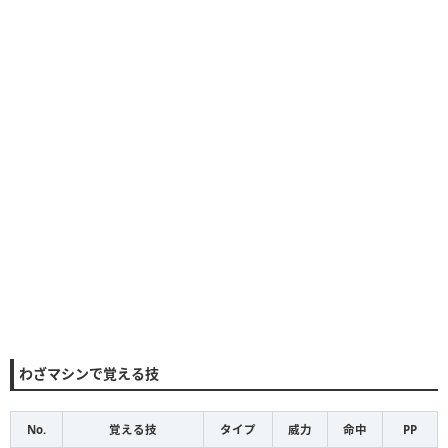
わざマシンで覚える技
No.
覚える技
タイプ
威力
命中
PP