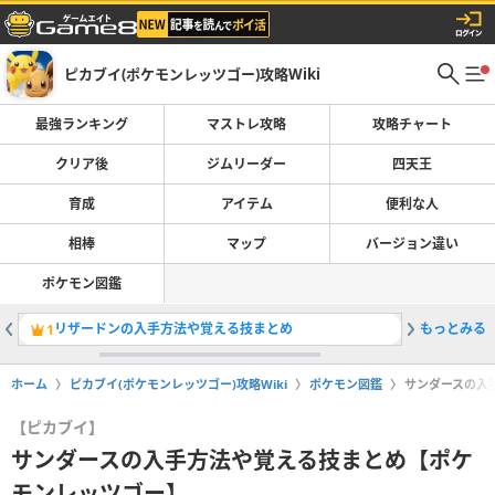
ピカブイ(ポケモンレッツゴー)攻略Wiki
最強ランキング
マストレ攻略
攻略チャート
クリア後
ジムリーダー
四天王
育成
アイテム
便利な人
相棒
マップ
バージョン違い
ポケモン図鑑
リザードンの入手方法や覚える技まとめ
もっとみる
ジムリー
1
2
ホーム
ピカブイ(ポケモンレッツゴー)攻略Wiki
ポケモン図鑑
サンダースの入
【ピカブイ】
サンダースの入手方法や覚える技まとめ【ポケ
モンレッツゴー】