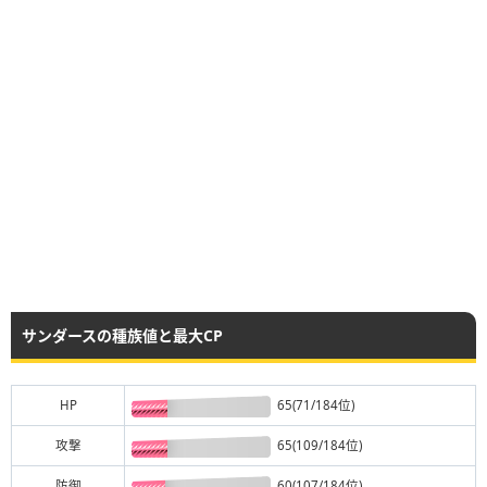
サンダースの種族値と最大CP
HP
65(71/184位)
攻撃
65(109/184位)
防御
60(107/184位)