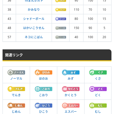
36
10まんボルト
90
100
15
38
かみなり
110
70
10
43
シャドーボール
80
100
15
48
はかいこうせん
150
90
5
57
ネコにこばん
40
100
20
関連リンク
ノーマル
ほのお
みず
くさ
でんき
こおり
かくとう
どく
じめん
ひこう
エスパー
むし