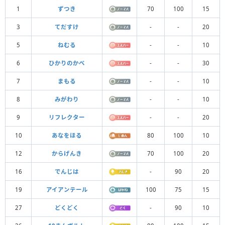
1
ずつき
70
100
15
3
てだすけ
-
-
20
5
ねむる
-
-
10
6
ひかりのかべ
-
-
30
7
まもる
-
-
10
8
みがわり
-
-
10
9
リフレクター
-
-
20
10
あなをほる
80
100
10
12
からげんき
70
100
20
16
でんじは
-
90
20
19
アイアンテール
100
75
15
27
どくどく
-
90
10