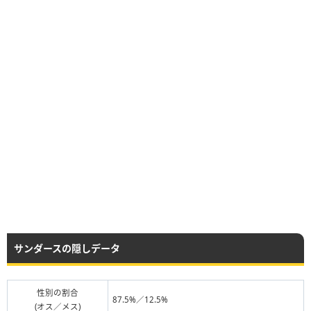
サンダースの隠しデータ
性別の割合
87.5%／12.5%
(オス／メス)