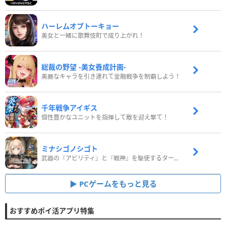
ハーレムオブトーキョー
美女と一緒に歌舞伎町で成り上がれ！
総裁の野望 -美女養成計画-
美麗なキャラを引き連れて金融戦争を制覇しよう！
千年戦争アイギス
個性豊かなユニットを指揮して敵を迎え撃て！
ミナシゴノシゴト
武器の『アビリティ』と『戦神』を駆使するターン制コマンドバトルRPG！
PCゲームをもっと見る
おすすめポイ活アプリ特集