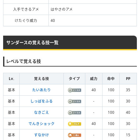
入手できるアメ
はやさのアメ
けたぐり威力
40
サンダースの覚える技一覧
レベルで覚える技
Lv.
覚える技
タイプ
威力
命中
PP
基本
たいあたり
40
100
35
基本
しっぽをふる
-
100
30
基本
なきごえ
-
100
40
基本
でんきショック
40
100
30
基本
すなかけ
-
100
15