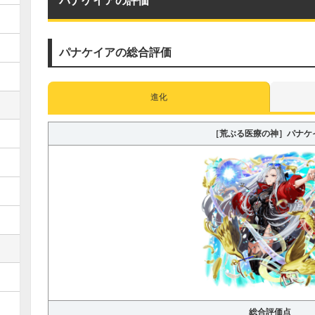
パナケイアの総合評価
進化
［荒ぶる医療の神］パナケ
総合評価点