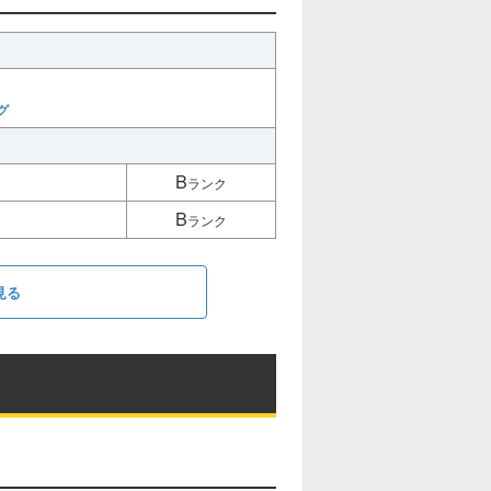
グ
B
ランク
B
ランク
見る