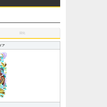
闘化
イア