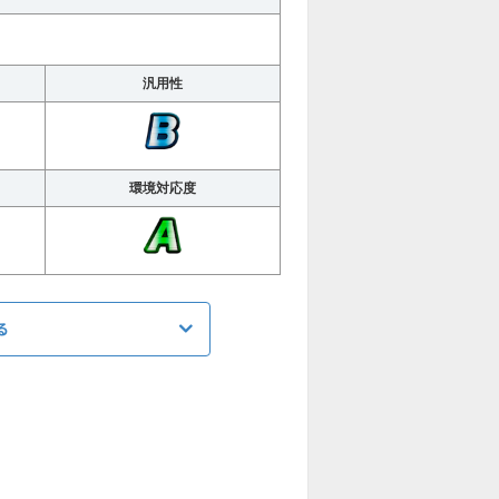
汎用性
環境対応度
る
ATK
1184
5%カット