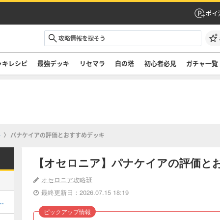
ポイ
ッキレシピ
最強デッキ
リセマラ
白の塔
初心者必見
ガチャ一覧
+
パナケイアの評価とおすすめデッキ
【オセロニア】パナケイアの評価と
オセロニア攻略班
最終更新日：2026.07.15 18:19
ャ）の当たりキャラとイベント情報
ピックアップ情報