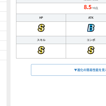
/10点
HP
ATK
スキル
コンボ
▼進化の簡易性能を見
HP
2755
【
フォース
】
スキル
魔駒1↑デッキで2T1400特殊+特殊雷撃2