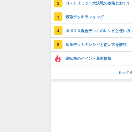
コストリミット大
2
最強デッキランキング
3
ポポリス混合デ
4
竜血デッキのレシピと使い方を解説
5
逆転祭のイベント最新情報
もっと