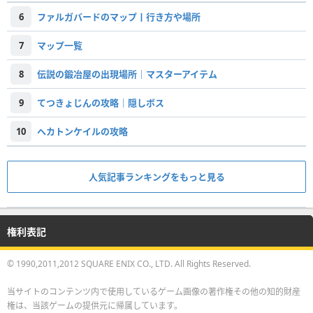
6
ファルガバードのマップ丨行き方や場所
7
マップ一覧
8
伝説の鍛冶屋の出現場所｜マスターアイテム
9
てつきょじんの攻略｜隠しボス
10
ヘカトンケイルの攻略
人気記事ランキングをもっと見る
権利表記
© 1990,2011,2012 SQUARE ENIX CO., LTD. All Rights Reserved.
当サイトのコンテンツ内で使用しているゲーム画像の著作権その他の知的財産
権は、当該ゲームの提供元に帰属しています。