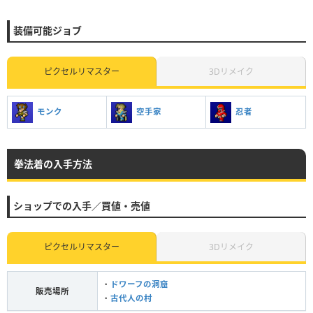
装備可能ジョブ
ピクセルリマスター
3Dリメイク
空手家
忍者
モンク
拳法着の入手方法
ショップでの入手／買値・売値
ピクセルリマスター
3Dリメイク
・
ドワーフの洞窟
販売場所
・
古代人の村