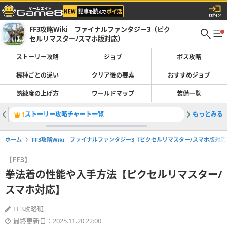
FF3攻略Wiki｜ファイナルファンタジー3（ピク
セルリマスター/スマホ版対応）
ストーリー攻略
ジョブ
ボス攻略
機種ごとの違い
クリア後の要素
おすすめジョブ
熟練度の上げ方
ワールドマップ
装備一覧
ストーリー攻略チャート一覧
もっとみる
アーガス
1
2
ホーム
FF3攻略Wiki｜ファイナルファンタジー3（ピクセルリマスター/スマホ版対応
【FF3】
拳法着の性能や入手方法【ピクセルリマスター/
スマホ対応】
FF3攻略班
最終更新日：2025.11.20 22:00