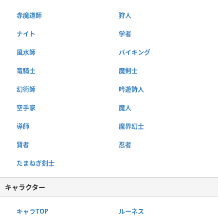
赤魔道師
狩人
ナイト
学者
風水師
バイキング
竜騎士
魔剣士
幻術師
吟遊詩人
空手家
魔人
導師
魔界幻士
賢者
忍者
たまねぎ剣士
キャラクター
キャラTOP
ルーネス