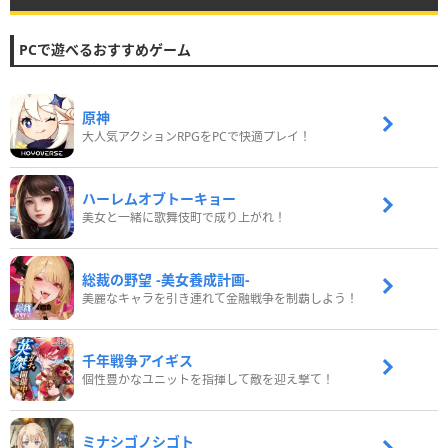
PCで遊べるおすすめゲーム
原神
大人気アクションRPGをPCで快適プレイ！
ハーレムオブトーキョー
美女と一緒に歌舞伎町で成り上がれ！
総裁の野望 -美女養成計画-
美麗なキャラを引き連れて金融戦争を制覇しよう！
千年戦争アイギス
個性豊かなユニットを指揮して敵を迎え撃て！
ミナシゴノシゴト