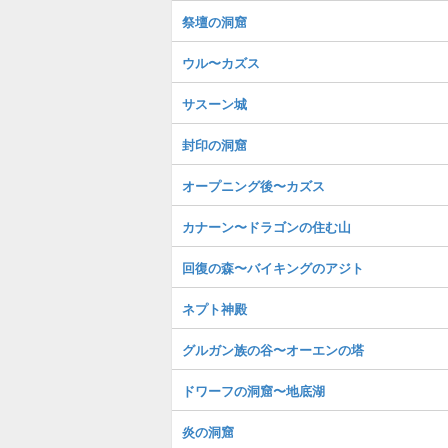
祭壇の洞窟
ウル〜カズス
サスーン城
封印の洞窟
オープニング後〜カズス
カナーン〜ドラゴンの住む山
回復の森〜バイキングのアジト
ネプト神殿
グルガン族の谷〜オーエンの塔
ドワーフの洞窟〜地底湖
炎の洞窟