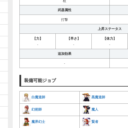
杖
武器属性
打撃
上昇ステータス
【力】
【早さ】
【体力】
-
-
-
追加効果
-
装備可能ジョブ
黒魔道師
白魔道師
魔人
幻術師
賢者
魔界幻士