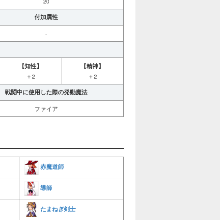
20
付加属性
-
【知性】
【精神】
＋2
＋2
戦闘中に使用した際の発動魔法
ファイア
赤魔道師
導師
たまねぎ剣士