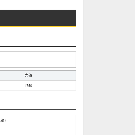
売値
1750
宝箱）