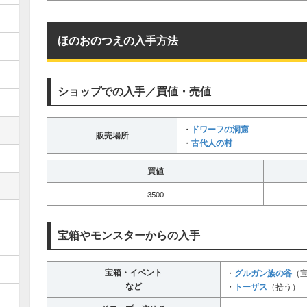
ほのおのつえの入手方法
ショップでの入手／買値・売値
ドワーフの洞窟
・
販売場所
古代人の村
・
買値
3500
宝箱やモンスターからの入手
宝箱・イベント
グルガン族の谷
・
（
など
トーザス
・
（拾う）