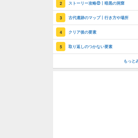
ストーリー攻略㉒丨暗黒の洞窟
2
古代遺跡のマップ丨行き方や場所
3
クリア後の要素
4
取り返しのつかない要素
5
もっと