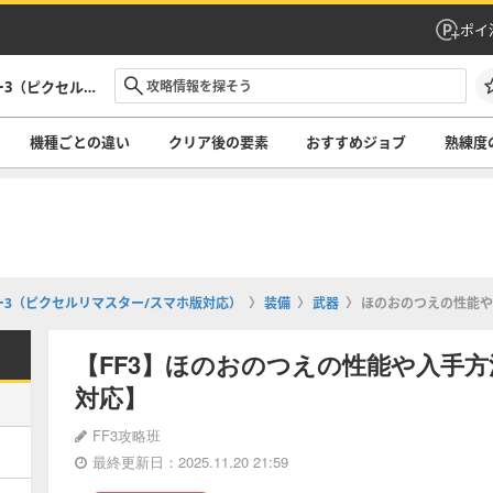
ポイ
FF3攻略Wiki｜ファイナルファンタジー3（ピクセルリマスター/スマホ版対応）
機種ごとの違い
クリア後の要素
おすすめジョブ
熟練度
ジー3（ピクセルリマスター/スマホ版対応）
装備
武器
ほのおのつえの性能や
【FF3】ほのおのつえの性能や入手方
対応】
FF3攻略班
最終更新日：2025.11.20 21:59