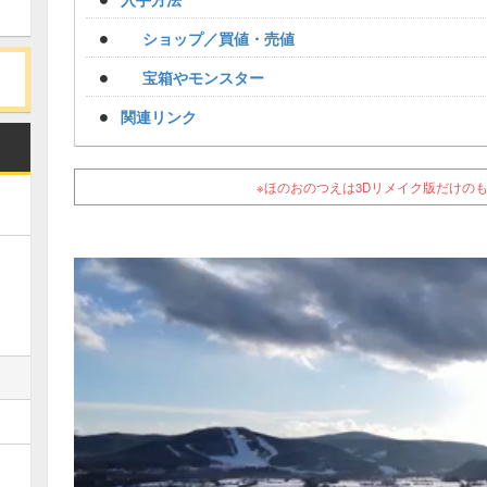
ショップ／買値・売値
宝箱やモンスター
関連リンク
※ほのおのつえは3Dリメイク版だけの