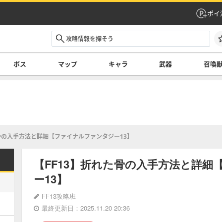
ポイ
ボス
マップ
キャラ
武器
召喚
骨の入手方法と詳細【ファイナルファンタジー13】
【FF13】折れた骨の入手方法と詳
ー13】
FF13攻略班
最終更新日：2025.11.20 20:36