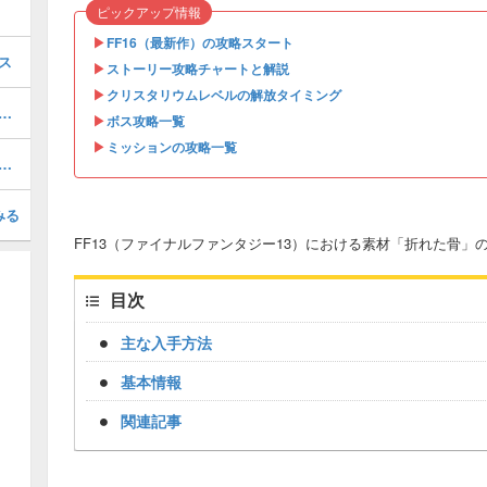
ピックアップ情報
▶︎
FF16（最新作）の攻略スタート
ス
▶
ストーリー攻略チャートと解説
▶
クリスタリウムレベルの解放タイミング
アンデルス(3回目)戦の攻略｜13章ボス
▶
ボス攻略一覧
▶
ミッションの攻略一覧
アンデルス(2回目)戦の攻略｜11章ボス
みる
FF13（ファイナルファンタジー13）における素材「折れた骨
目次
主な入手方法
基本情報
関連記事