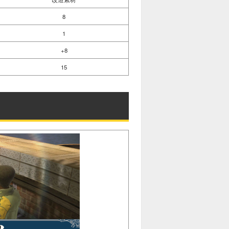
8
1
+8
15