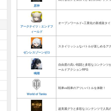
原神
オープンワールド×工業化の新感覚タイ
アークナイツ：エンドフ
ィールド
スタイリッシュなバトルが楽しめるアク
ゼンレスゾーンゼロ
自由度の高い戦闘と多彩なコンテンツ
ールドアクションRPG
鳴潮
戦車vs戦車のアツいバトルを体験！
World of Tanks
超美麗グラと多彩なコンテンツで人気の