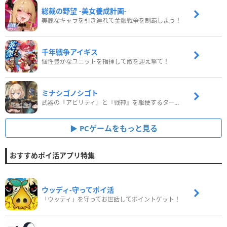
総裁の野望 -美女養成計画-
美麗なキャラを引き連れて金融戦争を制覇しよう！
千年戦争アイギス
個性豊かなユニットを指揮して敵を迎え撃て！
ミナシゴノシゴト
武器の『アビリティ』と『戦神』を駆使するターン制コマンドバトルRPG！
PCゲームをもっと見る
おすすめポイ活アプリ特集
ウッディ‐守ってポイ活
「ウッディ」を守ってお世話してポイントゲット！