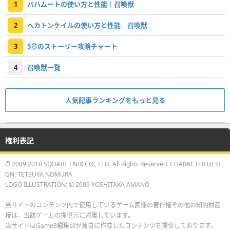
1
バハムートの使い方と性能｜召喚獣
2
ヘカトンケイルの使い方と性能｜召喚獣
3
5章のストーリー攻略チャート
4
召喚獣一覧
人気記事ランキングをもっと見る
権利表記
© 2009,2010 SQUARE ENIX CO., LTD. All Rights Reserved. CHARACTER DESI
GN: TETSUYA NOMURA
LOGO ILLUSTRATION: © 2009 YOSHITAKA AMANO
当サイトのコンテンツ内で使用しているゲーム画像の著作権その他の知的財産
権は、当該ゲームの提供元に帰属しています。
当サイトはGame8編集部が独自に作成したコンテンツを提供しております。