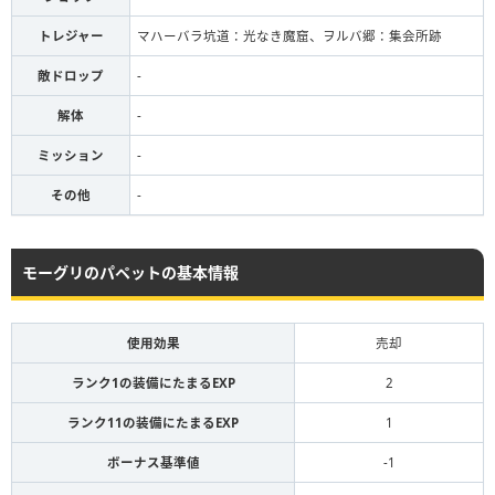
トレジャー
マハーバラ坑道：光なき魔窟、ヲルバ郷：集会所跡
敵ドロップ
-
解体
-
ミッション
-
その他
-
モーグリのパペットの基本情報
使用効果
売却
ランク1の装備にたまるEXP
2
ランク11の装備にたまるEXP
1
ボーナス基準値
-1