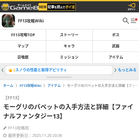
FF13攻略Wiki
FF13攻略TOP
ストーリー
ボス
マップ
キャラ
武器
召喚獣
ミッション
アイテム
スノウの性能と取得アビリティ
もっとみる
ストーリ
1
2
ホーム
FF13攻略Wiki
アイテム
モーグリのパペットの入手方法と詳細【ファイ
【FF13】
モーグリのパペットの入手方法と詳細【ファイ
ナルファンタジー13】
FF13攻略班
最終更新日：2025.11.20 20:36