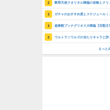
断罪天使クオリ
2
ガチャのおすすめ度
3
4
ウルトラソウルズの
5
もっと