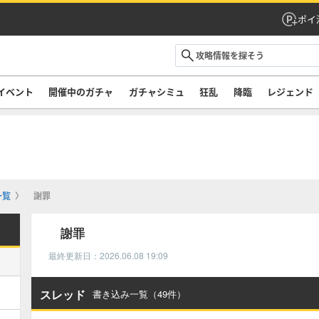
ポイ
イベント
開催中のガチャ
ガチャシミュ
狂乱
降臨
レジェンド
一覧
謝罪
謝罪
最終更新日：2026.06.08 19:09
スレッド
書き込み一覧（49件）