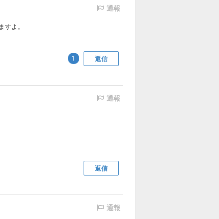
通報
ますよ。
返信
1
通報
返信
通報