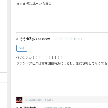
まぁまl俺に比べたら真田！
8 そう◆Zg7xssx9vw
2026-06-08 19:21
>>3
僕のことか！！！！！！！！！！！
グランドアビスは賞味開催時期によるし、別に攻略してなくても
ID: 3cab2e0df76236d
9 真田幸村本人
2026-06-08 19:21