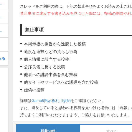
ネコ襲来の攻略とおすすめキャラ
スレッドをご利用の際は、下記の禁止事項をよくお読みの上ご利
禁止事項に違反する書き込みを見つけた際には、投稿の削除や利
とクリア編成｜暴風ステージ
禁止事項
とスケジュール｜今引くべきガチャ
本掲示板の趣旨から逸脱した投稿
過度な連投などの荒らし行為
みる
個人情報に該当する投稿
公序良俗に反する投稿
他者への誹謗中傷を含む投稿
他サイトやサービスへの誘導を含む投稿
虚偽の投稿
詳細は
Game8掲示板利用規約
をご確認ください。
また、違反していると思われる投稿を見つけた場合には「通報」
持ちよくご利用いただけますよう、ご協力をお願いいたします。
新着50件
すべて