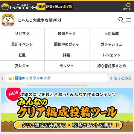
にゃんこ大戦争攻略Wiki
リセマラ
最強キャラ
汎用編成
最新イベント
開催中のガチャ
ガチャシミュ
狂乱
降臨
レジェンド
真レジェ
零レジェ
初心者記事まとめ
最強キャラランキング
もっとみる
鉄腕！東
1
2