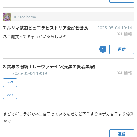
ID: Toeisama
7 ルリィ茶道ピュエラヒストリア愛好会会長
2025-05-04 19:14
通報
ネコ魔女ってキャラがいるらしいぞ
返信
1
8 冥界の闇騎士レーヴァテイン(元黒の賢者黒曜)
2025-05-04 19:19
通報
>>7
>>7
まどマギコラボでネコ杏子っているんだけど下手すりゃデカ杏子より優秀
やで
返信