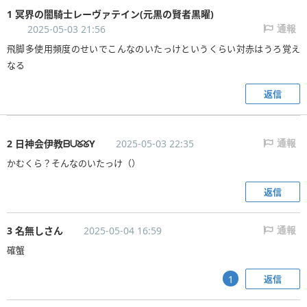
1 冥界の闇騎士レーヴァテイン(元黒の賢者黒曜)
2025-05-03 21:56
通報
飛脚多使用頻度のせいでこんなのいたっけというくらい対赤はうろ覚え
なる
返信
2 日神会伊教ᗷᑌᘜᘜY
2025-05-03 22:35
通報
かむくら？そんなのいたっけ（）
返信
3 名無しさん
2025-05-04 16:59
通報
確蟹
返信
1