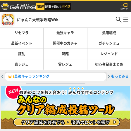
にゃんこ大戦争攻略Wiki
リセマラ
最強キャラ
汎用編成
最新イベント
開催中のガチャ
ガチャシミュ
狂乱
降臨
レジェンド
真レジェ
零レジェ
初心者記事まとめ
最強キャラランキング
もっとみる
ガチャの
1
2