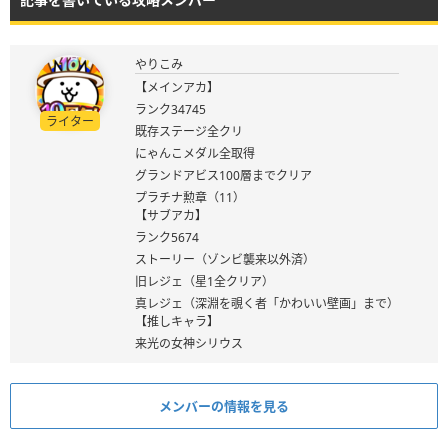
やりこみ
【メインアカ】
ランク34745
ライター
既存ステージ全クリ
にゃんこメダル全取得
グランドアビス100層までクリア
プラチナ勲章（11）
【サブアカ】
ランク5674
ストーリー（ゾンビ襲来以外済）
旧レジェ（星1全クリア）
真レジェ（深淵を覗く者「かわいい壁画」まで）
【推しキャラ】
来光の女神シリウス
メンバーの情報を見る