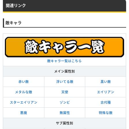
関連リンク
敵キャラ
敵キャラ一覧はこちら
メイン属性別
赤い敵
浮いてる敵
黒い敵
メタルな敵
天使
エイリアン
スターエイリアン
ゾンビ
古代種
悪魔
無属性
特殊な敵
サブ属性別