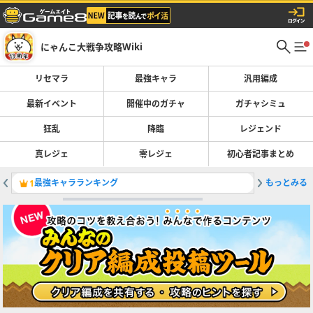
にゃんこ大戦争攻略Wiki
リセマラ
最強キャラ
汎用編成
最新イベント
開催中のガチャ
ガチャシミュ
狂乱
降臨
レジェンド
真レジェ
零レジェ
初心者記事まとめ
最強キャラランキング
もっとみる
断罪天使
1
2