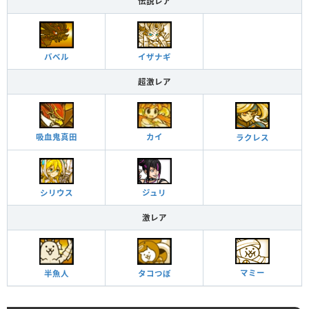
伝説レア
バベル
イザナギ
超激レア
カイ
吸血鬼真田
ラクレス
ジュリ
シリウス
激レア
マミー
半魚人
タコつぼ