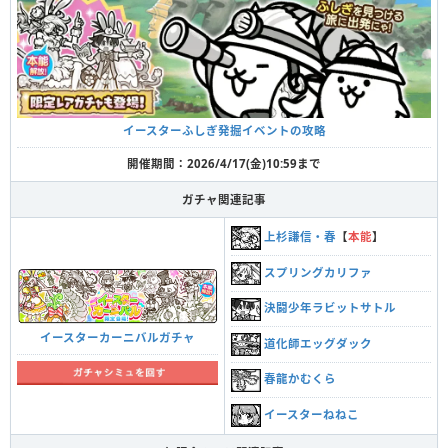
イースターふしぎ発掘イベントの攻略
開催期間：2026/4/17(金)10:59まで
ガチャ関連記事
上杉謙信・春
【
本能
】
スプリングカリファ
決闘少年ラビットサトル
イースターカーニバルガチャ
道化師エッグダック
春龍かむくら
イースターねねこ