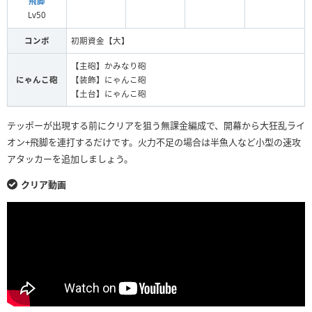
飛脚
Lv50
コンボ
初期資金【大】
【主砲】かみなり砲
にゃんこ砲
【装飾】にゃんこ砲
【土台】にゃんこ砲
テッポーが出現する前にクリアを狙う無課金編成で、開幕から大狂乱ライ
オン+飛脚を連打するだけです。火力不足の場合は半魚人など小型の速攻
アタッカーを追加しましょう。
クリア動画