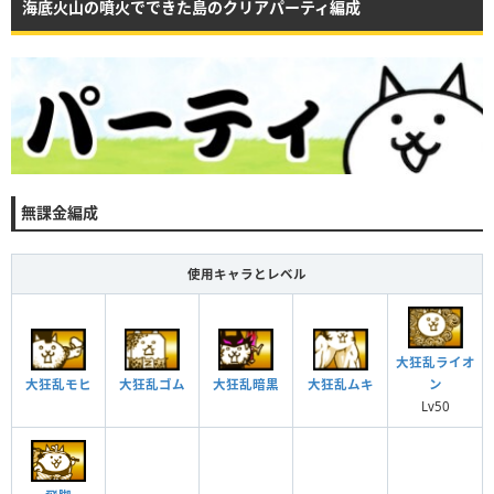
海底火山の噴火でできた島のクリアパーティ編成
無課金編成
使用キャラとレベル
大狂乱ライオ
大狂乱モヒ
大狂乱ゴム
大狂乱暗黒
大狂乱ムキ
ン
Lv50