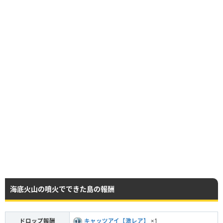
海底火山の噴火でできた島の報酬
ドロップ報酬
キャッツアイ【激レア】
×1