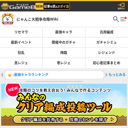
にゃんこ大戦争攻略Wiki
リセマラ
最強キャラ
汎用編成
最新イベント
開催中のガチャ
ガチャシミュ
狂乱
降臨
レジェンド
真レジェ
零レジェ
初心者記事まとめ
最強キャラランキング
もっとみる
ガチャの
1
2