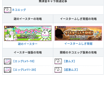
無課金キャラ関連記事
ネコエッグ
謎のイースターの攻略
イースターふしぎ発掘の攻略
イースターふしぎ発掘
謎のイースター
イースター強襲の攻略
開眼のネコエッグ襲来の攻略
【激ムズ】
【エッグLv1~10】
【超激ムズ】
【エッグLv11~20】