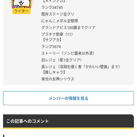
【メインアカ】
ランク34745
ライター
既存ステージ全クリ
にゃんこメダル全取得
グランドアビス100層までクリア
プラチナ勲章（11）
【サブアカ】
ランク5674
ストーリー（ゾンビ襲来以外済）
旧レジェ（星1全クリア）
真レジェ（深淵を覗く者「かわいい壁画」まで）
【推しキャラ】
来光の女神シリウス
メンバーの情報を見る
この記事へのコメント