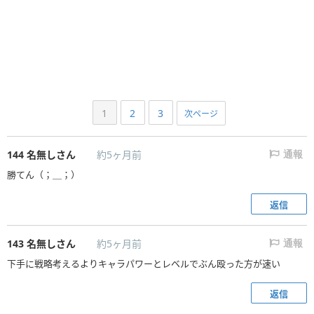
1
2
3
次ページ
144
名無しさん
約5ヶ月前
通報
勝てん（；＿；）
返信
143
名無しさん
約5ヶ月前
通報
下手に戦略考えるよりキャラパワーとレベルでぶん殴った方が速い
返信