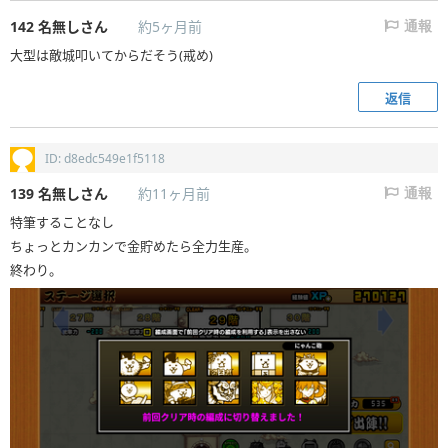
142
名無しさん
約5ヶ月前
通報
大型は敵城叩いてからだそう(戒め)
返信
ID: d8edc549e1f5118
139
名無しさん
約11ヶ月前
通報
特筆することなし
ちょっとカンカンで金貯めたら全力生産。
終わり。