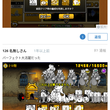
拡大
返信
1
126
名無しさん
1年以上前
通報
パーフェクト大活躍だった