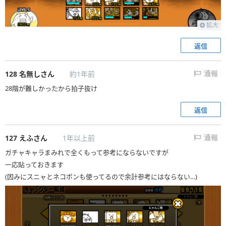
拡大
返信
128
名無しさん
約1年前
通報
28階が難しかったから拍子抜け
返信
127
えふさん
1年以上前
通報
ガチャキャラまみれで全くもって参考にならないですが
一応貼っておきます
(因みにスニャとネコボンも使ってるので余計参考にはならない…)