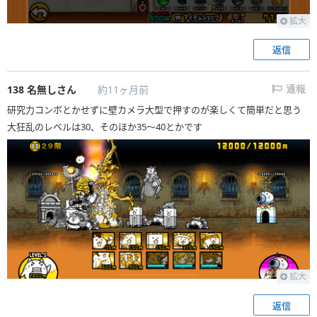
拡大
返信
138
名無しさん
約11ヶ月前
通報
研究力コンボとかせずに壁カメラ大型で押すのが楽しくて簡単だと思う
大狂乱のレベルは30、そのほか35〜40とかです
拡大
返信