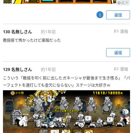
拡大
返信
1
130
名無しさん
約1年前
通報
教授居て怖かったけど楽階だった
返信
129
名無しさん
約1年前
通報
こういう「敵城を叩く前に出したガネーシャが最後まで生き残る」「パ
ーフェクトを連打しても金欠にならない」ステージは大好きｗ