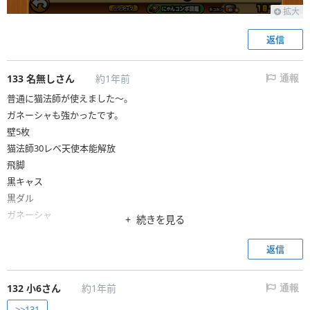
拡大
返信
133
名無しさん
約1年前
通報
普通に猫法師が使えました〜。
ガネーシャも強かったです。
壁5枚
猫法師30レベ天使本能解放
飛脚
黒キャス
黒ダル
ガネーシャ
続きを見る
金欠無しで良かったです！
返信
132
小6さん
約1年前
通報
>>131