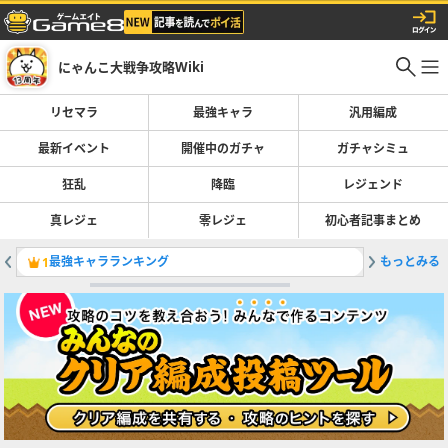
にゃんこ大戦争攻略Wiki
リセマラ
最強キャラ
汎用編成
最新イベント
開催中のガチャ
ガチャシミュ
狂乱
降臨
レジェンド
真レジェ
零レジェ
初心者記事まとめ
最強キャラランキング
もっとみる
レジェン
1
2