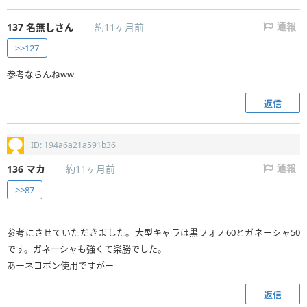
137
名無しさん
約11ヶ月前
通報
>>127
参考ならんねww
返信
ID: 194a6a21a591b36
136
マカ
約11ヶ月前
通報
>>87
参考にさせていただきました。大型キャラは黒フォノ60とガネーシャ50
です。ガネーシャも強くて楽勝でした。
あーネコボン使用ですがー
返信