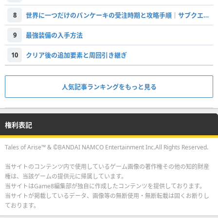
8
世界に一つだけのパンケーキの受注時期と攻略手順｜サブクエスト
9
最強装備の入手方法
10
クリア後の追加要素と周回引き継ぎ
人気記事ランキングをもっと見る
権利表記
Tales of Arise™ & ©BANDAI NAMCO Entertainment Inc.All Rights Reserved.
当サイトのコンテンツ内で使用しているゲーム画像の著作権その他の知的財産
権は、当該ゲームの提供元に帰属しています。
当サイトはGame8編集部が独自に作成したコンテンツを提供しております。
当サイトが掲載しているデータ、画像等の無断使用・無断転載は固くお断りし
ております。