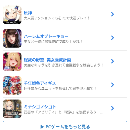
原神
大人気アクションRPGをPCで快適プレイ！
ハーレムオブトーキョー
美女と一緒に歌舞伎町で成り上がれ！
総裁の野望 -美女養成計画-
美麗なキャラを引き連れて金融戦争を制覇しよう！
千年戦争アイギス
個性豊かなユニットを指揮して敵を迎え撃て！
ミナシゴノシゴト
武器の『アビリティ』と『戦神』を駆使するターン制コマンドバトルRPG！
PCゲームをもっと見る