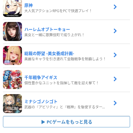
原神
大人気アクションRPGをPCで快適プレイ！
ハーレムオブトーキョー
美女と一緒に歌舞伎町で成り上がれ！
総裁の野望 -美女養成計画-
美麗なキャラを引き連れて金融戦争を制覇しよう！
千年戦争アイギス
個性豊かなユニットを指揮して敵を迎え撃て！
ミナシゴノシゴト
武器の『アビリティ』と『戦神』を駆使するターン制コマンドバトルRPG！
PCゲームをもっと見る