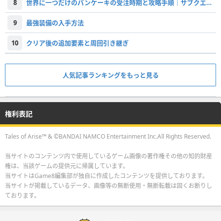
8
世界に一つだけのパンケーキの受注時期と攻略手順｜サブクエスト
9
最強装備の入手方法
10
クリア後の追加要素と周回引き継ぎ
人気記事ランキングをもっと見る
権利表記
Tales of Arise™ & ©BANDAI NAMCO Entertainment Inc.All Rights Reserved.
当サイトのコンテンツ内で使用しているゲーム画像の著作権その他の知的財産
権は、当該ゲームの提供元に帰属しています。
当サイトはGame8編集部が独自に作成したコンテンツを提供しております。
当サイトが掲載しているデータ、画像等の無断使用・無断転載は固くお断りし
ております。