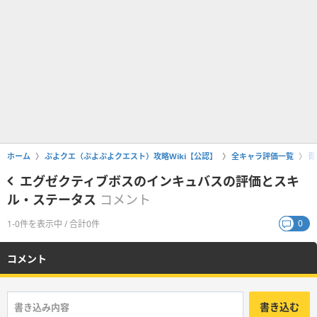
ホーム
ぷよクエ（ぷよぷよクエスト）攻略Wiki【公認】
全キャラ評価一覧
青
エグゼクティブボスのインキュバスの評価とスキ
ル・ステータス
コメント
0
1-0件を表示中 / 合計0件
コメント
書き込む