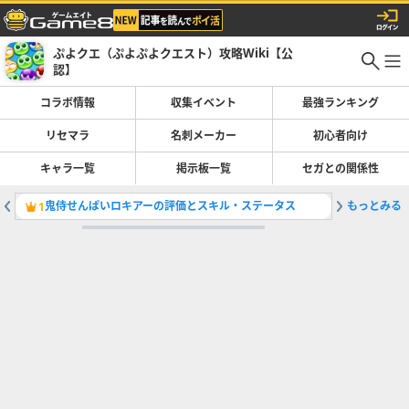
ぷよクエ（ぷよぷよクエスト）攻略Wiki【公
認】
コラボ情報
収集イベント
最強ランキング
リセマラ
名刺メーカー
初心者向け
キャラ一覧
掲示板一覧
セガとの関係性
鬼侍せんぱいロキアーの評価とスキル・ステータス
もっとみる
女王さま
1
2