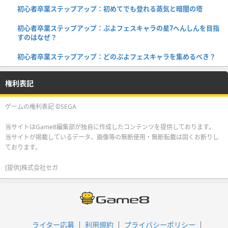
初心者卒業ステップアップ：初めてでも登れる蒸気と暗闇の塔
初心者卒業ステップアップ：ぷよフェスキャラの星7へんしんを目指
すのはなぜ？
初心者卒業ステップアップ：どのぷよフェスキャラを集めるべき？
権利表記
ゲームの権利表記 ©SEGA
当サイトはGame8編集部が独自に作成したコンテンツを提供しております。
当サイトが掲載しているデータ、画像等の無断使用・無断転載は固くお断りし
ております。
[提供]株式会社セガ
ライター応募
利用規約
プライバシーポリシー