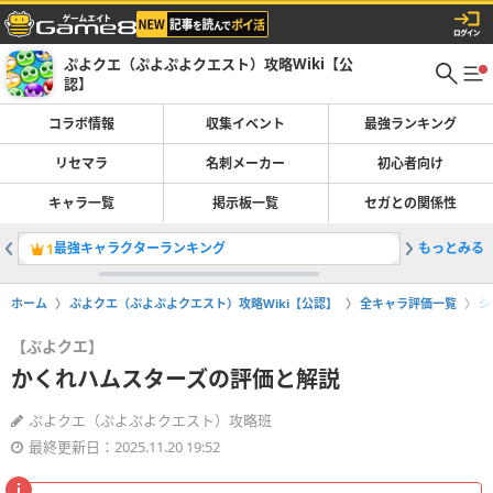
ぷよクエ（ぷよぷよクエスト）攻略Wiki【公
認】
コラボ情報
収集イベント
最強ランキング
リセマラ
名刺メーカー
初心者向け
キャラ一覧
掲示板一覧
セガとの関係性
最強キャラクターランキング
もっとみる
1
2
ホーム
ぷよクエ（ぷよぷよクエスト）攻略Wiki【公認】
全キャラ評価一覧
シ
【ぷよクエ】
かくれハムスターズの評価と解説
ぷよクエ（ぷよぷよクエスト）攻略班
最終更新日：2025.11.20 19:52