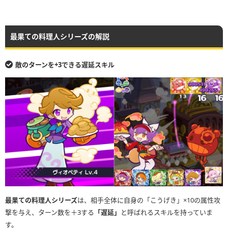
最果ての料理人シリーズの解説
敵のターンを+3できる遅延スキル
最果ての料理人シリーズ
は、相手全体に自身の「こうげき」×10の属性攻
撃を与え、ターン数を＋3する
「遅延」
と呼ばれるスキルを持っていま
す。