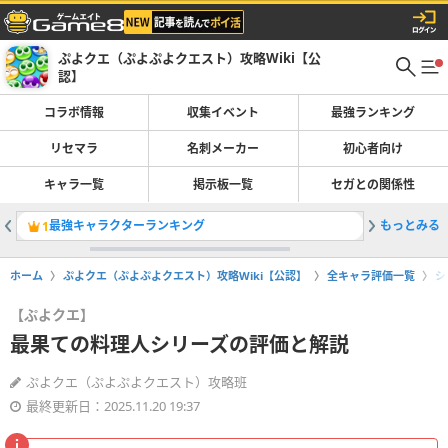
ぷよクエ（ぷよぷよクエスト）攻略Wiki【公
認】
コラボ情報
収集イベント
最強ランキング
リセマラ
名刺メーカー
初心者向け
キャラ一覧
掲示板一覧
セガとの関係性
最強キャラクターランキング
もっとみる
1
2
ホーム
ぷよクエ（ぷよぷよクエスト）攻略Wiki【公認】
全キャラ評価一覧
シ
【ぷよクエ】
最果ての料理人シリーズの評価と解説
ぷよクエ（ぷよぷよクエスト）攻略班
最終更新日：2025.11.20 19:37