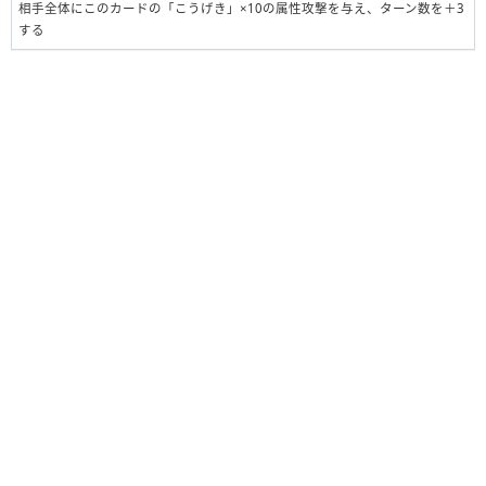
相手全体にこのカードの「こうげき」×10の属性攻撃を与え、ターン数を＋3
する