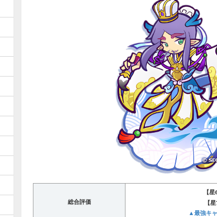
【星
総合評価
【星
▲最強キ