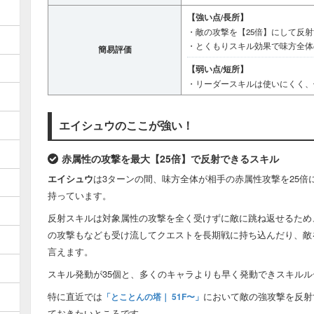
【強い点/長所】
・敵の攻撃を【25倍】にして反
・とくもりスキル効果で味方全体
簡易評価
【弱い点/短所】
・リーダースキルは使いにくく、
エイシュウのここが強い！
赤属性の攻撃を最大【25倍】で反射できるスキル
エイシュウ
は3ターンの間、味方全体が相手の赤属性攻撃を25倍
持っています。
反射スキルは対象属性の攻撃を全く受けずに敵に跳ね返せるため
の攻撃もなども受け流してクエストを長期戦に持ち込んだり、敵
言えます。
スキル発動が35個と、多くのキャラよりも早く発動できスキル
特に直近では
において敵の強攻撃を反射
「とことんの塔｜ 51F〜」
ておきたいところです。