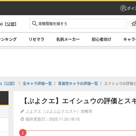
ポイ
ki【公認】
ランキング
リセマラ
名刺メーカー
初心者向け
キャラ
i【公認】
全キャラ評価一覧
青属性キャラの評価一覧
エイシュウの評価
【ぷよクエ】エイシュウの評価とス
ぷよクエ（ぷよぷよクエスト）攻略班
最終更新日：2025.11.20 18:15