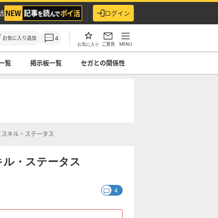
活
ログイン
4
お気に入り追加
ご意見
MENU
お気に入り
一覧
掲示板一覧
セガとの関係性
とスキル・ステータス
キル・ステータス
4