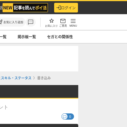
活
ログイン
お気に入り追加
ご意見
MENU
お気に入り
一覧
掲示板一覧
セガとの関係性
とスキル・ステータス
書き込み
ント
0