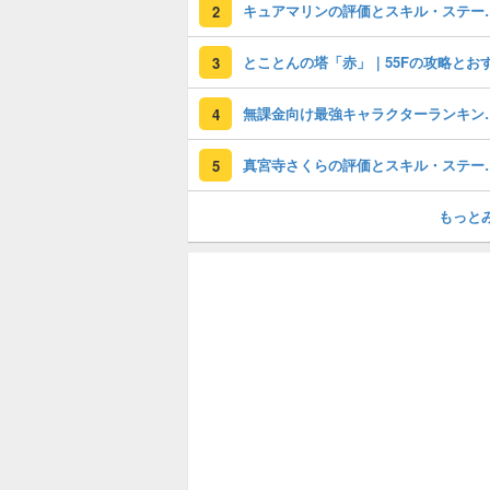
キュアマリンの
2
3
無課金向け最強
4
真宮寺さくらの
5
もっと