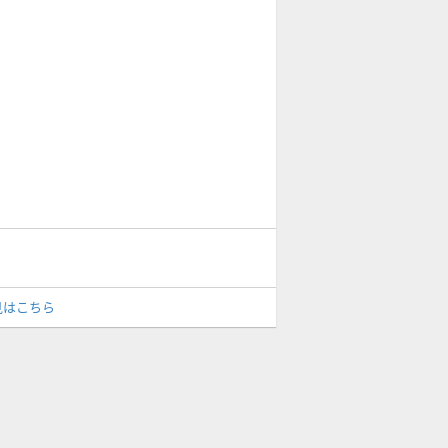
見はこちら