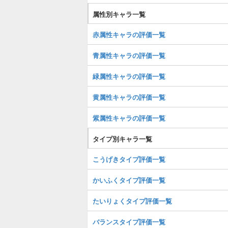
属性別キャラ一覧
赤属性キャラの評価一覧
青属性キャラの評価一覧
緑属性キャラの評価一覧
黄属性キャラの評価一覧
紫属性キャラの評価一覧
タイプ別キャラ一覧
こうげきタイプ評価一覧
かいふくタイプ評価一覧
たいりょくタイプ評価一覧
バランスタイプ評価一覧