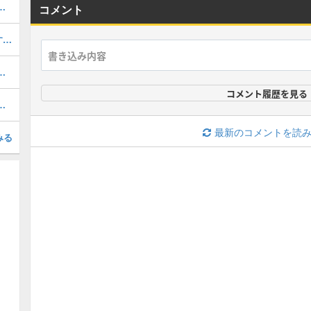
評価とスキル・ステータス
コメント
とことんの塔「赤」｜55Fの攻略とおすすめデッキ
キャラクターランキング！
コメント履歴を見る
評価とスキル・ステータス
最新のコメントを読
みる