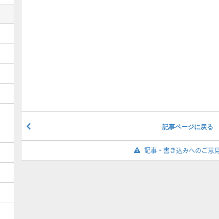
記事ページに戻る
記事・書き込みへのご意