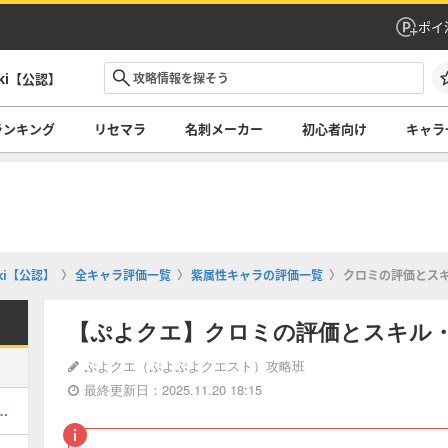
ポイ
ki【公認】
ランキング
リセマラ
名刺メーカー
初心者向け
キャラ
i【公認】
全キャラ評価一覧
紫属性キャラの評価一覧
クロミの評価とス
【ぷよクエ】クロミの評価とスキル
ぷよクエ（ぷよぷよクエスト）攻略班
最終更新日：2025.11.20 18:15
ンクルの評価とスキル・ステータス