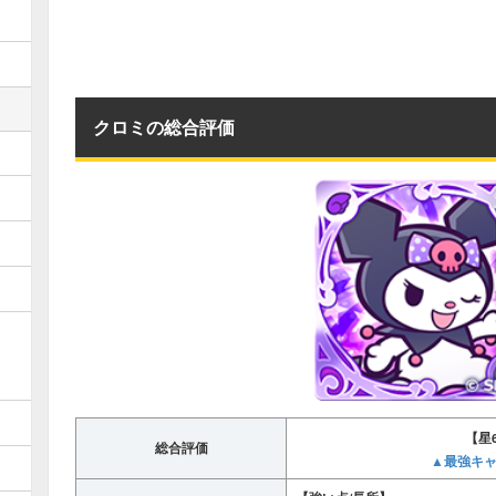
クロミの総合評価
【星
総合評価
▲最強キ