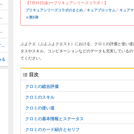
【7月31日(金)〜プリキュアシリーズコラボ！】
の評価とスキル・ステータス
／
／
プリキュアシリーズコラボのまとめ
キュアブロッサム
キュアマ
アマジカルの評価とスキル・ステータス
ャ第5弾
アホワイトの評価とスキル・ステータス
ぷよクエ（ぷよぷよクエスト）における、クロミの評価と使い道
とことんの塔「黄」｜53Fの攻略とおすすめデッキ
タスやスキル、コンビネーションなどのデータも充実しているの
てください。
みる
目次
クロミの総合評価
クロミのスキル
クロミの使い道
クロミの基本情報とステータス
クロミのカード紹介とセリフ