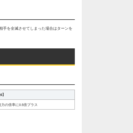
相手を全滅させてしまった場合はターンを
星6】
力の倍率に0.5倍プラス