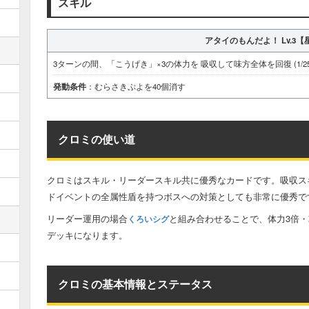
スキル
アタイのもんだよ！ Lv.3【
3ターンの間、「こうげき」×3の体力を 吸収して味方全体を回復 (1/25
発動条件
：むらさきぷよを40個消す
クロミの使い道
クロミはスキル・リーダースキル共に優秀なカードです。吸収ス
ドイベントの全属性盾を持つボスへの対策としても非常に優秀で
リーダー運用の場合
と組み合わせることで、体力3倍・
くろいシグ
デッキになります。
クロミの基本情報とステータス