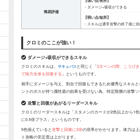
【強い点/長所】
・ダメージ+吸収ができる
簡易評価
【弱い点/短所】
・スキルは通常攻撃の終了後に効
クロミのここが強い！
ダメージ+吸収ができるスキル
クロミのスキルは、
と同じく「
3ターンの間、こうげき
サキュバス
で味方全体を回復する
」というものです。
相手にダメージを与え、割合で回復もできるため優秀なスキルと
ントのボスが持つ属性盾の効果を受けない為、特定階層の攻撃ソ
攻撃と回復があがるリーダースキル
クロミのリーダースキルは「スタメンのカードが2色以上から1色
に0.5倍プラス」というものです。
5色揃えていると
攻撃と回復に3倍
の倍率がかかります。体力は上
ト攻略の安定度は上がります。