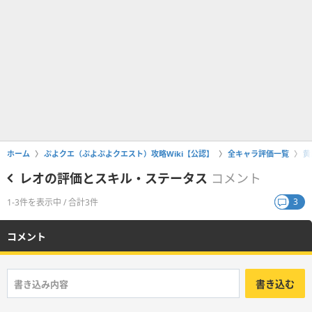
ホーム
ぷよクエ（ぷよぷよクエスト）攻略Wiki【公認】
全キャラ評価一覧
黄
レオの評価とスキル・ステータス
コメント
3
1-3件を表示中 / 合計3件
コメント
書き込む