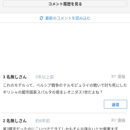
コメント履歴を見る
最新のコメントを読み込む
3
名無しさん
5年以上前
通報
これのモデルって、ペルシア戦争のテルモピュライの戦いで討ち死にした
ギリシャの都市国家スパルタの君主レオニダス1世だよね？
返信
2
名無しさん
約6年前
通報
星7確定だったのにこいつでてきてしかもそんな強ないとか最悪すぎ