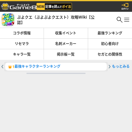
ぷよクエ（ぷよぷよクエスト）攻略Wiki【公
認】
コラボ情報
収集イベント
最強ランキング
リセマラ
名刺メーカー
初心者向け
キャラ一覧
掲示板一覧
セガとの関係性
最強キャラクターランキング
もっとみる
1
2