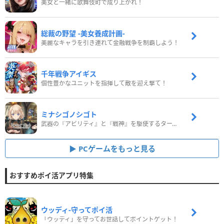
美女と一緒に歌舞伎町で成り上がれ！
総裁の野望 -美女養成計画-
美麗なキャラを引き連れて金融戦争を制覇しよう！
千年戦争アイギス
個性豊かなユニットを指揮して敵を迎え撃て！
ミナシゴノシゴト
武器の『アビリティ』と『戦神』を駆使するターン制コマンドバトルRPG！
PCゲームをもっと見る
おすすめポイ活アプリ特集
ウッディ‐守ってポイ活
「ウッディ」を守ってお世話してポイントゲット！