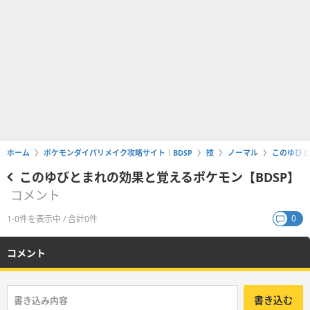
ホーム
ポケモンダイパリメイク攻略サイト｜BDSP
技
ノーマル
このゆびと
このゆびとまれの効果と覚えるポケモン【BDSP】
コメント
0
1-0件を表示中 / 合計0件
コメント
書き込む