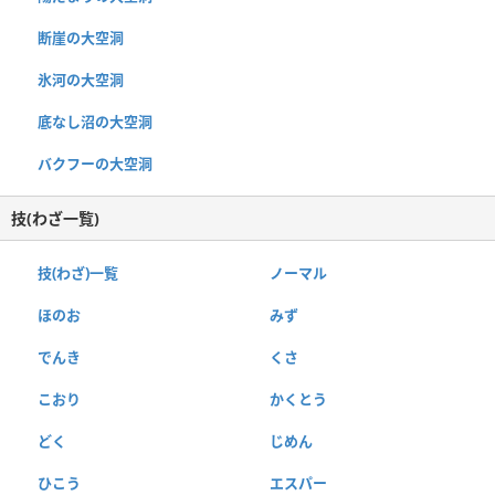
断崖の大空洞
氷河の大空洞
底なし沼の大空洞
バクフーの大空洞
技(わざ一覧)
技(わざ)一覧
ノーマル
ほのお
みず
でんき
くさ
こおり
かくとう
どく
じめん
ひこう
エスパー