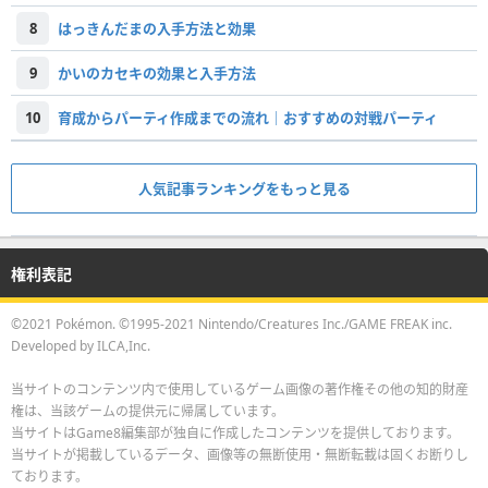
8
はっきんだまの入手方法と効果
9
かいのカセキの効果と入手方法
10
育成からパーティ作成までの流れ｜おすすめの対戦パーティ
人気記事ランキングをもっと見る
権利表記
©2021 Pokémon. ©1995-2021 Nintendo/Creatures Inc./GAME FREAK inc.
Developed by ILCA,Inc.
当サイトのコンテンツ内で使用しているゲーム画像の著作権その他の知的財産
権は、当該ゲームの提供元に帰属しています。
当サイトはGame8編集部が独自に作成したコンテンツを提供しております。
当サイトが掲載しているデータ、画像等の無断使用・無断転載は固くお断りし
ております。