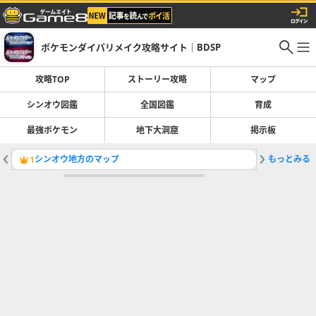
ポケモンダイパリメイク攻略サイト｜BDSP
攻略TOP
ストーリー攻略
マップ
シンオウ図鑑
全国図鑑
育成
最強ポケモン
地下大洞窟
掲示板
シンオウ地方のマップ
もっとみる
ボール一
1
2