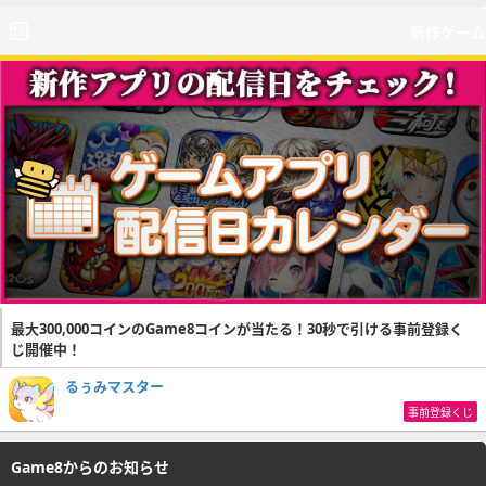
新作ゲーム
最大300,000コインのGame8コインが当たる！30秒で引ける事前登録く
じ開催中！
るぅみマスター
事前登録くじ
Game8からのお知らせ