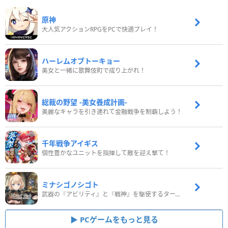
原神
大人気アクションRPGをPCで快適プレイ！
ハーレムオブトーキョー
美女と一緒に歌舞伎町で成り上がれ！
総裁の野望 -美女養成計画-
美麗なキャラを引き連れて金融戦争を制覇しよう！
千年戦争アイギス
個性豊かなユニットを指揮して敵を迎え撃て！
ミナシゴノシゴト
武器の『アビリティ』と『戦神』を駆使するターン制コマンドバトルRPG！
PCゲームをもっと見る