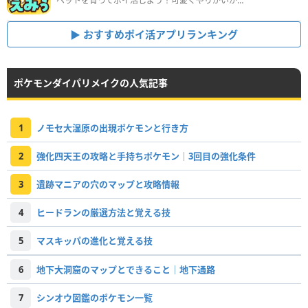
ペットを育ってポイ活しよう！可愛くやりがいがある新感覚アプリ
おすすめポイ活アプリランキング
ポケモンダイパリメイクの人気記事
1
ノモセ大湿原の出現ポケモンと行き方
2
強化四天王の攻略と手持ちポケモン｜3回目の強化条件
3
遺跡マニアの穴のマップと攻略情報
4
ヒードランの厳選方法と覚える技
5
マスキッパの進化と覚える技
6
地下大洞窟のマップとできること｜地下通路
7
シンオウ図鑑のポケモン一覧