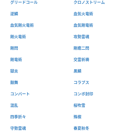
グリードコール
クロノストリーム
逆鱗
血気火竜術
血気剛火竜術
血気剛竜術
剛火竜術
攻勢霊魂
剛閃
剛癒二閃
剛竜術
交霊祈祷
獄炎
黒鱗
鼓舞
コラプス
コンバート
コンボ封印
混乱
桜吹雪
四季折々
殊楔
守勢霊魂
春夏秋冬