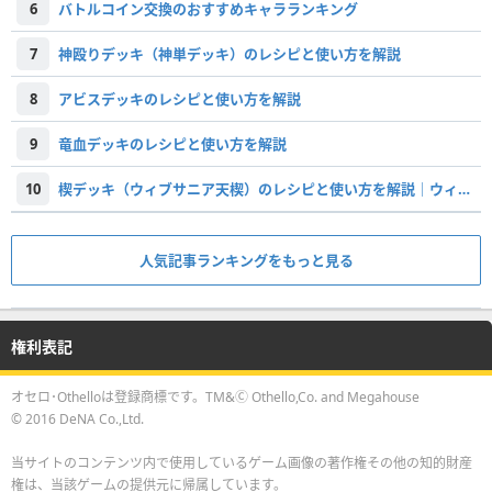
6
バトルコイン交換のおすすめキャラランキング
7
神殴りデッキ（神単デッキ）のレシピと使い方を解説
8
アビスデッキのレシピと使い方を解説
9
竜血デッキのレシピと使い方を解説
10
楔デッキ（ウィブサニア天楔）のレシピと使い方を解説｜ウィブ天デッキ
人気記事ランキングをもっと見る
権利表記
オセロ･Othelloは登録商標です。TM&Ⓒ Othello,Co. and Megahouse
© 2016 DeNA Co.,Ltd.
当サイトのコンテンツ内で使用しているゲーム画像の著作権その他の知的財産
権は、当該ゲームの提供元に帰属しています。