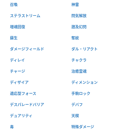
召喚
神雷
ステラストリーム
閃気解放
増魂回復
遡及幻閃
蘇生
奪紋
ダメージフィールド
ダル・リアクト
ディレイ
チャクラ
チャージ
治癒霊魂
ディザイア
ディメンション
適応型フォース
手駒ロック
デスパレードバリア
デバフ
デュアリティ
天楔
毒
特殊ダメージ