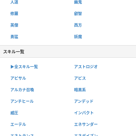
人道
幽鬼
修羅
叡智
英傑
西方
勇猛
妖魔
スキル一覧
▶︎全スキル一覧
アストロジオ
アビサル
アビス
アルカナ召喚
暗黒系
アンチヒール
アンデッド
威圧
インパクト
エーテル
エネサンダー
エネトランス
エネポイズン