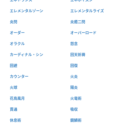
エレメンタルゾーン
エレメンタルライズ
炎閃
炎癒二閃
オーダー
オーバーロード
オラクル
怨念
カーディナル・シン
回天祈祷
回避
回復
カウンター
火炎
火球
陽炎
花鳥風月
火竜術
貫通
吸収
休息術
鏡鱗術