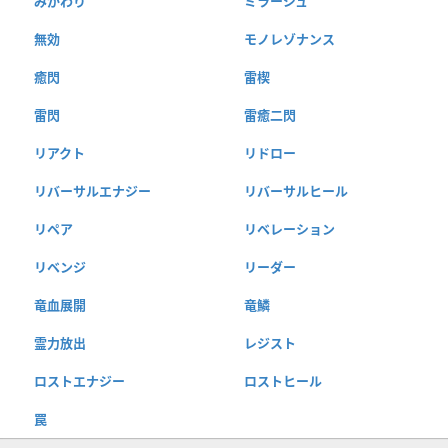
みがわり
ミラージュ
無効
モノレゾナンス
癒閃
雷楔
雷閃
雷癒二閃
リアクト
リドロー
リバーサルエナジー
リバーサルヒール
リペア
リベレーション
リベンジ
リーダー
竜血展開
竜鱗
霊力放出
レジスト
ロストエナジー
ロストヒール
罠