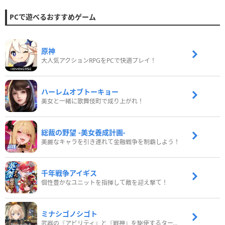
PCで遊べるおすすめゲーム
原神
大人気アクションRPGをPCで快適プレイ！
ハーレムオブトーキョー
美女と一緒に歌舞伎町で成り上がれ！
総裁の野望 -美女養成計画-
美麗なキャラを引き連れて金融戦争を制覇しよう！
千年戦争アイギス
個性豊かなユニットを指揮して敵を迎え撃て！
ミナシゴノシゴト
武器の『アビリティ』と『戦神』を駆使するターン制コマンドバトルRPG！