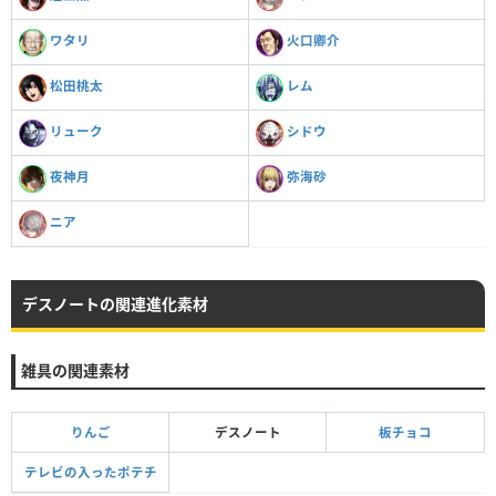
ワタリ
火口卿介
松田桃太
レム
リューク
シドウ
夜神月
弥海砂
ニア
デスノートの関連進化素材
雑具の関連素材
りんご
デスノート
板チョコ
テレビの入ったポテチ