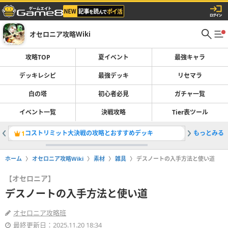
オセロニア攻略Wiki
攻略TOP
夏イベント
最強キャラ
デッキレシピ
最強デッキ
リセマラ
白の塔
初心者必見
ガチャ一覧
イベント一覧
決戦攻略
Tier表ツール
コストリミット大決戦の攻略とおすすめデッキ
もっとみる
1
2
ホーム
オセロニア攻略Wiki
素材
雑具
デスノートの入手方法と使い道
【オセロニア】
デスノートの入手方法と使い道
オセロニア攻略班
最終更新日：2025.11.20 18:34