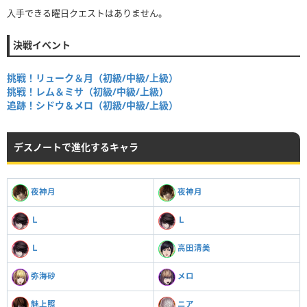
入手できる曜日クエストはありません。
決戦イベント
挑戦！リューク＆月（初級/中級/上級）
挑戦！レム＆ミサ（初級/中級/上級）
追跡！シドウ＆メロ（初級/中級/上級）
デスノートで進化するキャラ
夜神月
夜神月
Ｌ
Ｌ
Ｌ
高田清美
弥海砂
メロ
魅上照
ニア