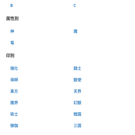
B
C
属性別
神
魔
竜
印別
強化
闘士
導師
獣使
東方
天界
魔界
幻獣
術士
戦国
御伽
三国