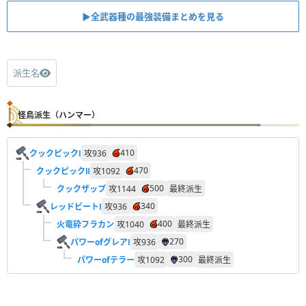
▶︎全武器種の最強装備まとめを見る
派生名
怪鳥派生（ハンマー）
410
クックピックⅠ
攻
936
470
クックピックⅡ
攻
1092
500
クックザップ
攻
1144
最終派生
340
レッドビートⅠ
攻
936
400
火竜砕フラカン
攻
1040
最終派生
270
パワーofグレアⅠ
攻
936
300
パワーofテラー
攻
1092
最終派生