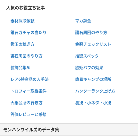
人気のお役立ち記事
素材採取依頼
マカ錬金
護石ガチャの当たり
護石周回のやり方
鎧玉の稼ぎ方
金冠チェックリスト
護石周回のやり方
推奨スペック
装飾品集め
歌姫バフの効果
レア6特産品の入手法
簡易キャンプの場所
トロフィー取得条件
ハンターランク上げ方
大集会所の行き方
裏技・小ネタ・小技
評価レビューと感想
モンハンワイルズのデータ集