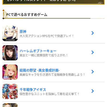
PCで遊べるおすすめゲーム
原神
大人気アクションRPGをPCで快適プレイ！
ハーレムオブトーキョー
美女と一緒に歌舞伎町で成り上がれ！
総裁の野望 -美女養成計画-
美麗なキャラを引き連れて金融戦争を制覇しよう！
千年戦争アイギス
個性豊かなユニットを指揮して敵を迎え撃て！