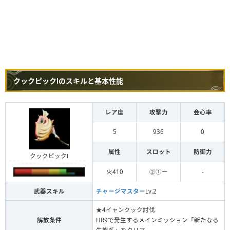
クックピックⅠのスキルと基本性能
レア度
攻撃力
会心率
5
936
0
属性
スロット
防御力
クックピックⅠ
火410
②①ー
-
武器スキル
チャージマスター
Lv.2
★4イャンクック討伐
解放条件
HR9で発生するメインミッション「新たなる