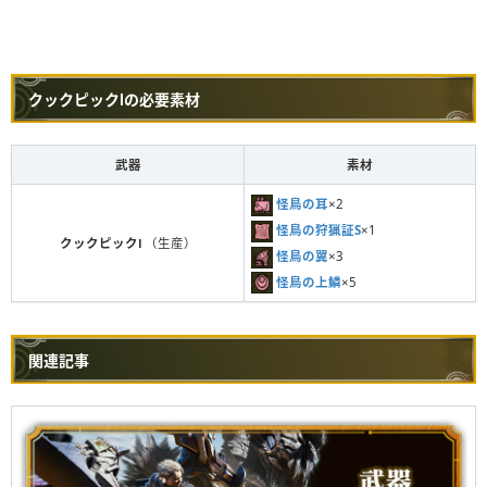
クックピックⅠの必要素材
武器
素材
怪鳥の耳
×2
怪鳥の狩猟証S
×1
クックピックⅠ
（生産）
怪鳥の翼
×3
怪鳥の上鱗
×5
関連記事