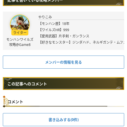
やりこみ
【モンハン歴】18年
【ワイルズHR】999
ライター
【愛用武器】片手剣・ガンランス
モンハンワイルズ
【好きなモンスター】ジンダハド、ネルギガンテ・ムフェ
攻略@Game8
メンバーの情報を見る
この記事へのコメント
コメント
書き込みする(0件)