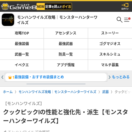
モンハンワイルズ攻略｜モンスターハンターワ
イルズ
攻略TOP
アセンダンス
ストーリー
最強装備
最強武器
ゴグマジオス
武器一覧
防具一覧
スキルシミュ
イベクエ
アプデ情報
マルチ募集
最強装備・おすすめ装備まとめ
もっとみる
最強武器
1
2
ホーム
モンハンワイルズ攻略｜モンスターハンターワイルズ
武器
クックピッ
【モンハンワイルズ】
クックピックⅠの性能と強化先・派生【モンスタ
ーハンターワイルズ】