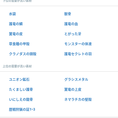
下位の需要が高い素材
水袋
獣骨
護竜の鱗
護竜の血
翼竜の皮
とがった牙
草食種の甲殻
モンスターの体液
クラノダスの頭殻
護竜セクレトの羽
上位の需要が高い素材
ユニオン鉱石
グラシスメタル
たくましい護骨
翼竜の上皮
いにしえの龍骨
ネマラチカの堅殻
歴戦狩猟の証1~3