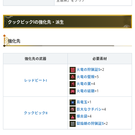
生態系」をクリア
クックピックⅠの強化先・派生
強化先
強化先の武器
必要素材
火竜の狩猟証S
×2
火竜の堅殻
×5
レッドビートⅠ
火竜の翼
×4
火竜の延髄
×1
鳥竜玉
×1
巨大なクチバシ
×4
クックピックⅡ
爆炎袋
×4
獄焔蛸の狩猟証S
×2