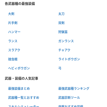
各武器種の最強装備
大剣
太刀
片手剣
双剣
ハンマー
狩猟笛
ランス
ガンランス
スラアク
チャアク
操虫棍
ライトボウガン
ヘビィボウガン
弓
武器・装備の人気記事
最強装備まとめ
最強武器種ランキング
武器種一覧とおすすめ
武器診断ツール
スキルシミュレーター
序盤おすすめ装備