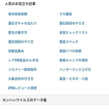
人気のお役立ち記事
素材採取依頼
マカ錬金
護石ガチャの当たり
護石周回のやり方
鎧玉の稼ぎ方
金冠チェックリスト
護石周回のやり方
推奨スペック
装飾品集め
歌姫バフの効果
レア6特産品の入手法
簡易キャンプの場所
トロフィー取得条件
ハンターランク上げ方
大集会所の行き方
裏技・小ネタ・小技
評価レビューと感想
モンハンワイルズのデータ集