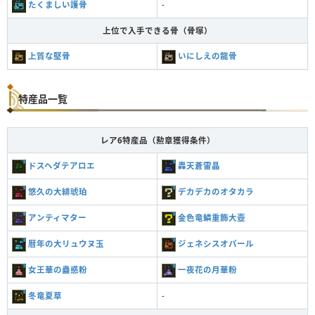
たくましい護骨
-
上位で入手できる骨（骨塚）
上質な堅骨
いにしえの龍骨
特産品一覧
レア6特産品（勲章獲得条件）
ドスヘダテアロエ
轟天蒼雷晶
悠久の大緋琥珀
デカデカのオタカラ
アンティマター
金色竜鱗重飾大壺
暦年の大リュウヌ玉
ジェネシスオパール
女王華の蠱惑粉
一夜花の月華粉
冬竜夏草
-