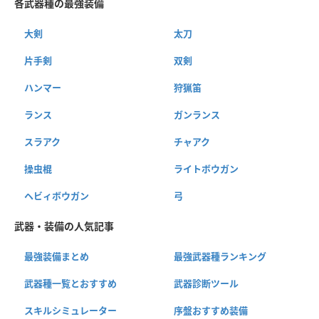
各武器種の最強装備
大剣
太刀
片手剣
双剣
ハンマー
狩猟笛
ランス
ガンランス
スラアク
チャアク
操虫棍
ライトボウガン
ヘビィボウガン
弓
武器・装備の人気記事
最強装備まとめ
最強武器種ランキング
武器種一覧とおすすめ
武器診断ツール
スキルシミュレーター
序盤おすすめ装備