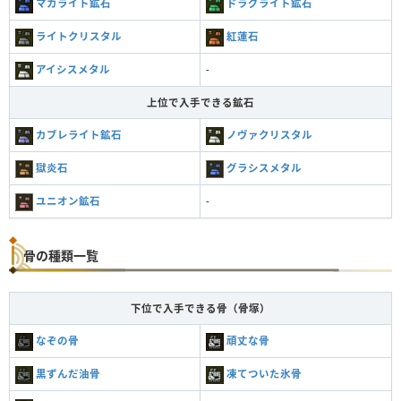
マカライト鉱石
ドラグライト鉱石
ライトクリスタル
紅蓮石
アイシスメタル
-
上位で入手できる鉱石
カブレライト鉱石
ノヴァクリスタル
獄炎石
グラシスメタル
ユニオン鉱石
-
骨の種類一覧
下位で入手できる骨（骨塚）
なぞの骨
頑丈な骨
黒ずんだ油骨
凍てついた氷骨