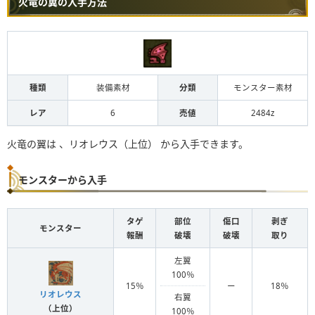
火竜の翼の入手方法
種類
装備素材
分類
モンスター素材
レア
6
売値
2484z
火竜の翼は 、リオレウス（上位） から入手できます。
モンスターから入手
タゲ
部位
傷口
剥ぎ
モンスター
報酬
破壊
破壊
取り
左翼
100％
15％
ー
18％
リオレウス
右翼
（上位）
100％