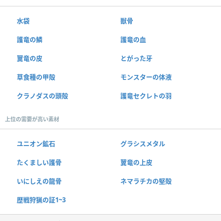
水袋
獣骨
護竜の鱗
護竜の血
翼竜の皮
とがった牙
草食種の甲殻
モンスターの体液
クラノダスの頭殻
護竜セクレトの羽
上位の需要が高い素材
ユニオン鉱石
グラシスメタル
たくましい護骨
翼竜の上皮
いにしえの龍骨
ネマラチカの堅殻
歴戦狩猟の証1~3