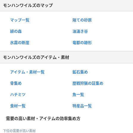
モンハンワイルズのマップ
マップ一覧
隔ての砂原
緋の森
油涌き谷
氷霧の断崖
竜都の跡形
モンハンワイルズのアイテム・素材
アイテム・素材一覧
鉱石集め
骨集め
歴戦狩猟の証集め
ハチミツ
魚一覧
食材一覧
特産品一覧
需要の高い素材・アイテムの効率集め方
下位の需要が高い素材