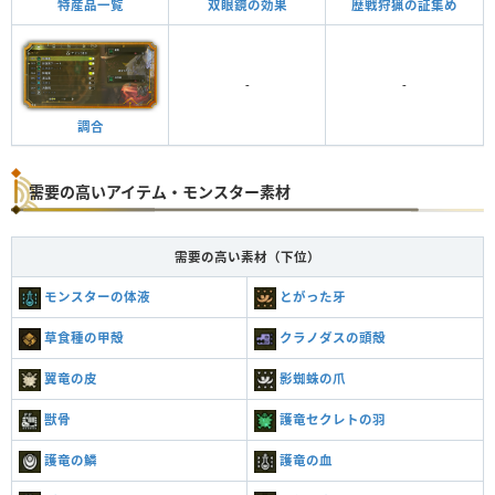
特産品一覧
双眼鏡の効果
歴戦狩猟の証集め
-
-
調合
需要の高いアイテム・モンスター素材
需要の高い素材（下位）
モンスターの体液
とがった牙
草食種の甲殻
クラノダスの頭殻
翼竜の皮
影蜘蛛の爪
獣骨
護竜セクレトの羽
護竜の鱗
護竜の血