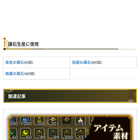
護石生産に使用
耳栓の護石Ⅰ
(4個)
回避の護石Ⅲ
(4個)
跳躍の護石Ⅲ
(4個)
関連記事