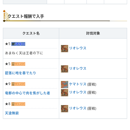
クエスト報酬で入手
クエスト名
討伐対象
★5
リオレウス
あまねく天は王者の下に
★5
リオレウス
碧落に咆を奏でたり
★9
ケマトリス
(歴戦)
リオレウス
(歴戦)
竜都の中心で肉を焦がした者
★8
リオレウス
(歴戦)
天滄無窮