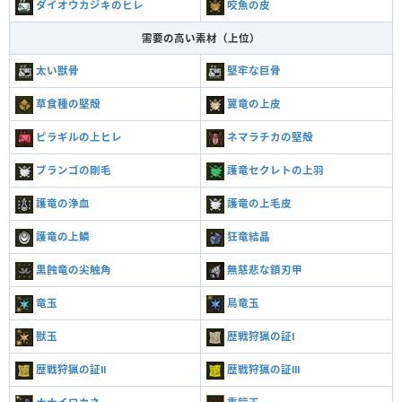
ダイオウカジキのヒレ
咬魚の皮
需要の高い素材（上位）
太い獣骨
堅牢な巨骨
草食種の堅殻
翼竜の上皮
ピラギルの上ヒレ
ネマラチカの堅殻
ブランゴの剛毛
護竜セクレトの上羽
護竜の浄血
護竜の上毛皮
護竜の上鱗
狂竜結晶
黒蝕竜の尖触角
無慈悲な鎖刃甲
竜玉
鳥竜玉
獣玉
歴戦狩猟の証Ⅰ
歴戦狩猟の証Ⅱ
歴戦狩猟の証Ⅲ