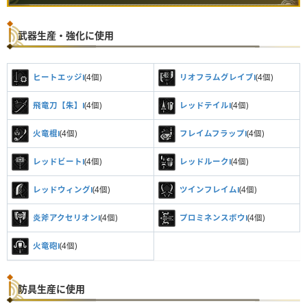
武器生産・強化に使用
ヒートエッジⅠ
(4個)
リオフラムグレイブⅠ
(4個)
飛竜刀【朱】Ⅰ
(4個)
レッドテイルⅠ
(4個)
火竜棍Ⅰ
(4個)
フレイムフラップⅠ
(4個)
レッドビートⅠ
(4個)
レッドルークⅠ
(4個)
レッドウィングⅠ
(4個)
ツインフレイムⅠ
(4個)
炎斧アクセリオンⅠ
(4個)
プロミネンスボウⅠ
(4個)
火竜砲Ⅰ
(4個)
防具生産に使用