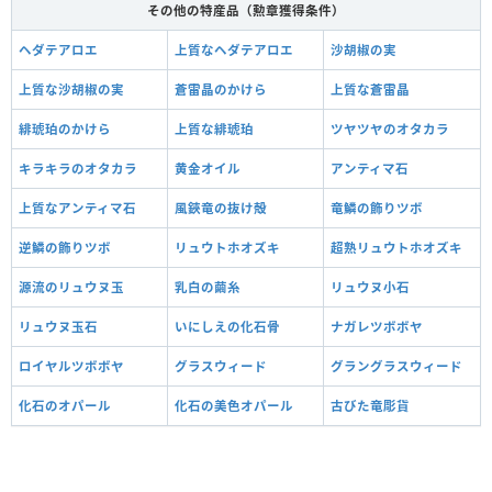
その他の特産品（勲章獲得条件）
ヘダテアロエ
上質なヘダテアロエ
沙胡椒の実
上質な沙胡椒の実
蒼雷晶のかけら
上質な蒼雷晶
緋琥珀のかけら
上質な緋琥珀
ツヤツヤのオタカラ
キラキラのオタカラ
黄金オイル
アンティマ石
上質なアンティマ石
風鋏竜の抜け殻
竜鱗の飾りツボ
逆鱗の飾りツボ
リュウトホオズキ
超熟リュウトホオズキ
源流のリュウヌ玉
乳白の繭糸
リュウヌ小石
リュウヌ玉石
いにしえの化石骨
ナガレツボボヤ
ロイヤルツボボヤ
グラスウィード
グラングラスウィード
化石のオパール
化石の美色オパール
古びた竜彫貨