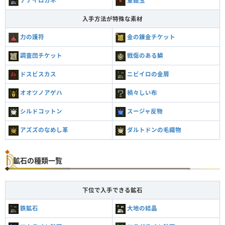
ナナイロカネ
重鎧玉
入手方法が特殊な素材
力の護符
金の錬金チケット
調査団チケット
戦傷のある鱗
ドスビスカス
ニビイロの金屑
オオツノアゲハ
禍々しい布
シルドコットン
スージャ反物
アズズのなめし革
ダルトドンの毛織物
鉱石の種類一覧
下位で入手できる鉱石
鉄鉱石
大地の結晶