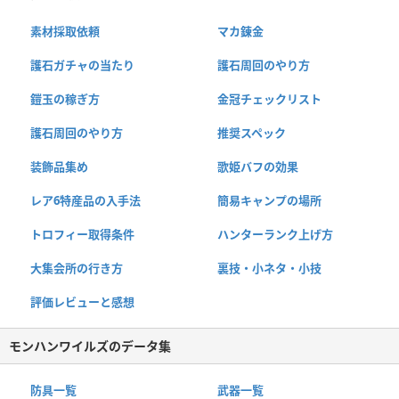
素材採取依頼
マカ錬金
護石ガチャの当たり
護石周回のやり方
鎧玉の稼ぎ方
金冠チェックリスト
護石周回のやり方
推奨スペック
装飾品集め
歌姫バフの効果
レア6特産品の入手法
簡易キャンプの場所
トロフィー取得条件
ハンターランク上げ方
大集会所の行き方
裏技・小ネタ・小技
評価レビューと感想
モンハンワイルズのデータ集
防具一覧
武器一覧