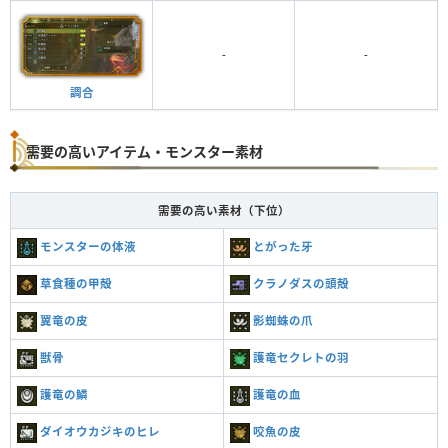
-
-
調合
需要の高いアイテム・モンスター素材
需要の高い素材（下位）
モンスターの体液
とがった牙
草食種の甲殻
クラノダスの頭殻
翼竜の皮
影蜘蛛の爪
獣骨
護竜セクレトの羽
護竜の鱗
護竜の血
ダイオウカジキのヒレ
咬魚の皮