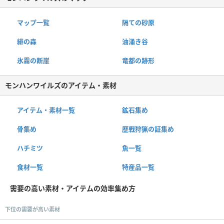
マップ一覧
隔ての砂原
緋の森
油涌き谷
氷霧の断崖
竜都の跡形
モンハンワイルズのアイテム・素材
アイテム・素材一覧
鉱石集め
骨集め
歴戦狩猟の証集め
ハチミツ
魚一覧
食材一覧
特産品一覧
需要の高い素材・アイテムの効率集め方
下位の需要が高い素材