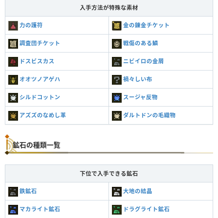
入手方法が特殊な素材
力の護符
金の錬金チケット
調査団チケット
戦傷のある鱗
ドスビスカス
ニビイロの金屑
オオツノアゲハ
禍々しい布
シルドコットン
スージャ反物
アズズのなめし革
ダルトドンの毛織物
鉱石の種類一覧
下位で入手できる鉱石
鉄鉱石
大地の結晶
マカライト鉱石
ドラグライト鉱石