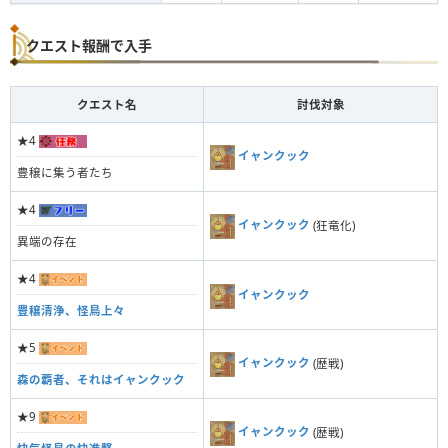
クエスト報酬で入手
クエスト名
討伐対象
★4
イャンクック
豊穣に集う者たち
★4
イャンクック
(狂竜化)
異端の存在
★4
イャンクック
豊穣清浄、怪鳥上々
★5
イャンクック
(歴戦)
森の覇者、それはイャンクック
★9
イャンクック
(歴戦)