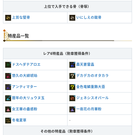
上位で入手できる骨（骨塚）
上質な堅骨
いにしえの龍骨
特産品一覧
レア6特産品（勲章獲得条件）
ドスヘダテアロエ
轟天蒼雷晶
悠久の大緋琥珀
デカデカのオタカラ
アンティマター
金色竜鱗重飾大壺
暦年の大リュウヌ玉
ジェネシスオパール
女王華の蠱惑粉
一夜花の月華粉
冬竜夏草
-
その他の特産品（勲章獲得条件）