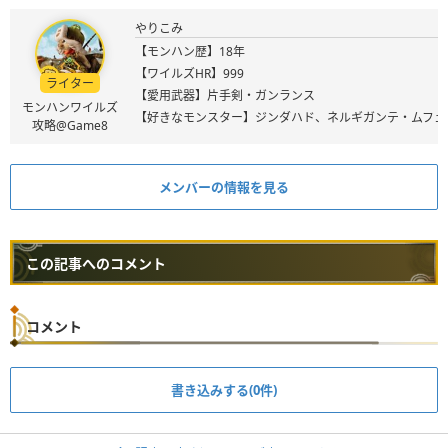
やりこみ
【モンハン歴】18年
【ワイルズHR】999
ライター
【愛用武器】片手剣・ガンランス
モンハンワイルズ
【好きなモンスター】ジンダハド、ネルギガンテ・ムフェ
攻略@Game8
メンバーの情報を見る
この記事へのコメント
コメント
書き込みする(0件)