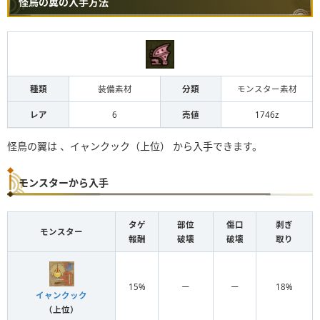
怪鳥の翼の入手方法
種類
装備素材
分類
モンスター素材
レア
6
売値
1746z
怪鳥の翼は 、イャンクック（上位） から入手できます。
モンスターから入手
タゲ
部位
傷口
剥ぎ
モンスター
報酬
破壊
破壊
取り
15%
ー
ー
18%
イャンクック
（上位）