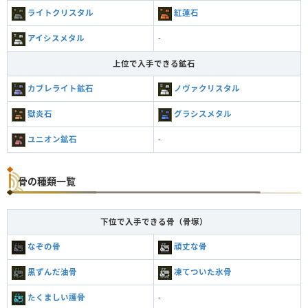
ライトクリスタル
紅蓮石
アイシスメタル
-
上位で入手できる鉱石
カブレライト鉱石
ノヴァクリスタル
獄炎石
グラシスメタル
ユニオン鉱石
-
骨の種類一覧
下位で入手できる骨（骨塚）
なぞの骨
頑丈な骨
黒ずんだ油骨
凍てついた氷骨
たくましい護骨
-