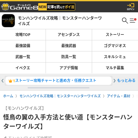
モンハンワイルズ攻略｜モンスターハンターワ
イルズ
攻略TOP
アセンダンス
ストーリー
最強装備
最強武器
ゴグマジオス
武器一覧
防具一覧
スキルシミュ
イベクエ
アプデ情報
マルチ募集
ストーリー攻略チャートと進め方・任務クエスト
もっとみる
狩猟笛の
1
2
ホーム
モンハンワイルズ攻略｜モンスターハンターワイルズ
アイテム・素材
【モンハンワイルズ】
怪鳥の翼の入手方法と使い道【モンスターハン
ターワイルズ】