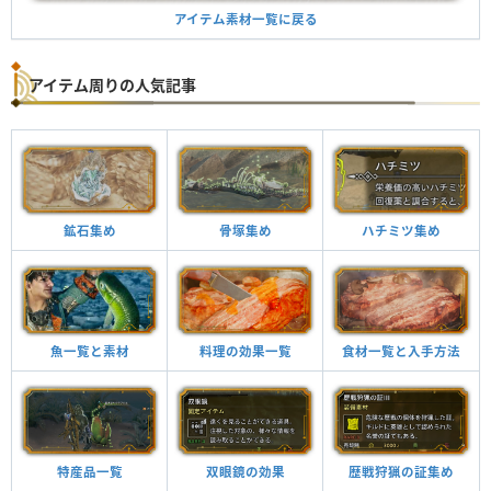
アイテム素材一覧に戻る
アイテム周りの人気記事
鉱石集め
骨塚集め
ハチミツ集め
魚一覧と素材
料理の効果一覧
食材一覧と入手方法
特産品一覧
双眼鏡の効果
歴戦狩猟の証集め