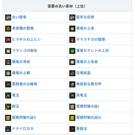
需要の高い素材（上位）
太い獣骨
堅牢な巨骨
草食種の堅殻
翼竜の上皮
ピラギルの上ヒレ
ネマラチカの堅殻
ブランゴの剛毛
護竜セクレトの上羽
護竜の浄血
護竜の上毛皮
護竜の上鱗
狂竜結晶
黒蝕竜の尖触角
無慈悲な鎖刃甲
竜玉
鳥竜玉
獣玉
歴戦狩猟の証Ⅰ
歴戦狩猟の証Ⅱ
歴戦狩猟の証Ⅲ
ナナイロカネ
重鎧玉