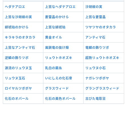
ヘダテアロエ
上質なヘダテアロエ
沙胡椒の実
上質な沙胡椒の実
蒼雷晶のかけら
上質な蒼雷晶
緋琥珀のかけら
上質な緋琥珀
ツヤツヤのオタカラ
キラキラのオタカラ
黄金オイル
アンティマ石
上質なアンティマ石
風鋏竜の抜け殻
竜鱗の飾りツボ
逆鱗の飾りツボ
リュウトホオズキ
超熟リュウトホオズキ
源流のリュウヌ玉
乳白の繭糸
リュウヌ小石
リュウヌ玉石
いにしえの化石骨
ナガレツボボヤ
ロイヤルツボボヤ
グラスウィード
グラングラスウィード
化石のオパール
化石の美色オパール
古びた竜彫貨