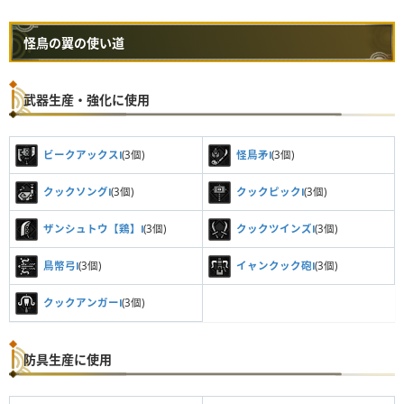
怪鳥の翼の使い道
武器生産・強化に使用
ビークアックスⅠ
(3個)
怪鳥矛Ⅰ
(3個)
クックソングⅠ
(3個)
クックピックⅠ
(3個)
ザンシュトウ【鶏】Ⅰ
(3個)
クックツインズⅠ
(3個)
鳥幣弓Ⅰ
(3個)
イャンクック砲Ⅰ
(3個)
クックアンガーⅠ
(3個)
防具生産に使用