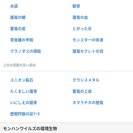
水袋
獣骨
護竜の鱗
護竜の血
翼竜の皮
とがった牙
草食種の甲殻
モンスターの体液
クラノダスの頭殻
護竜セクレトの羽
上位の需要が高い素材
ユニオン鉱石
グラシスメタル
たくましい護骨
翼竜の上皮
いにしえの龍骨
ネマラチカの堅殻
歴戦狩猟の証1~3
モンハンワイルズの環境生物