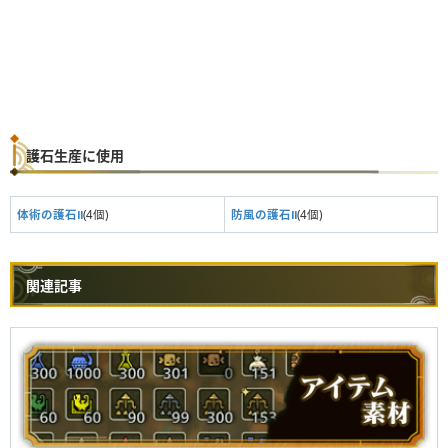
護石生産に使用
体術の護石Ⅱ
(4個)
防風の護石Ⅱ
(4個)
関連記事