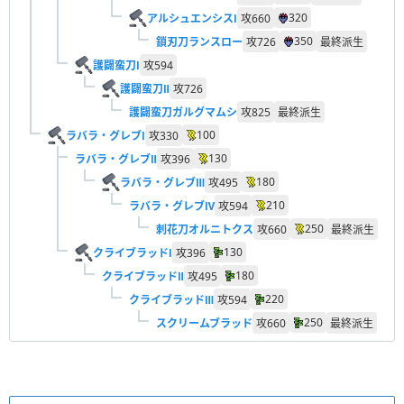
320
アルシュエンシスⅠ
攻
660
350
鎖刃刀ランスロー
攻
726
最終派生
護闢蛮刀Ⅰ
攻
594
護闢蛮刀Ⅱ
攻
726
護闢蛮刀ガルグマムシ
攻
825
最終派生
100
ラバラ・グレブⅠ
攻
330
130
ラバラ・グレブⅡ
攻
396
180
ラバラ・グレブⅢ
攻
495
210
ラバラ・グレブⅣ
攻
594
250
刺花刀オルニトクス
攻
660
最終派生
130
クライブラッドⅠ
攻
396
180
クライブラッドⅡ
攻
495
220
クライブラッドⅢ
攻
594
250
スクリームブラッド
攻
660
最終派生