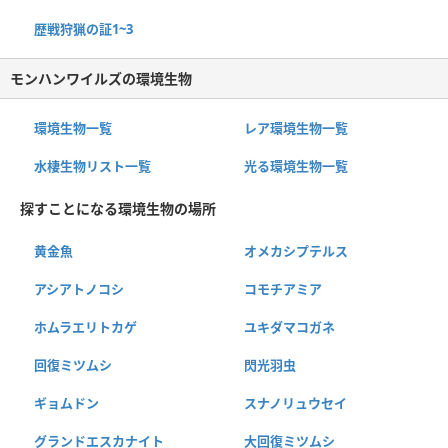
歴戦狩猟の証1~3
モンハンワイルズの環境生物
環境生物一覧
レア環境生物一覧
水棲生物リスト一覧
光る環境生物一覧
探すことになる環境生物の場所
黄金魚
オメカシプテルス
アシアトノコシ
コモチアミア
ホムラエリトカゲ
ユキダマコガネ
回復ミツムシ
閃光羽虫
ギョムドン
スナノリュウセイ
グランドエスカナイト
大回復ミツムシ