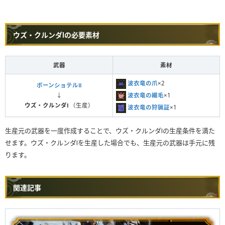
ウズ・クルンダⅠの必要素材
武器
素材
波衣竜の爪
×2
ボーンショテルⅡ
波衣竜の繊毛
×1
↓
ウズ・クルンダⅠ
（生産）
波衣竜の狩猟証
×1
生産元の武器を一度作成することで、ウズ・クルンダⅠの生産条件を満た
せます。ウズ・クルンダⅠを生産した場合でも、生産元の武器は手元に残
ります。
関連記事