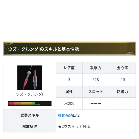
ウズ・クルンダⅠのスキルと基本性能
レア度
攻撃力
会心率
3
528
-15
属性
スロット
防御力
ウズ・クルンダⅠ
水200
ーーー
-
武器スキル
強化持続
Lv.2
解放条件
★2ウズトゥナ討伐