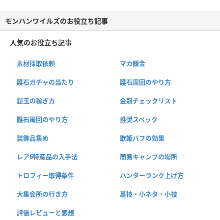
モンハンワイルズのお役立ち記事
人気のお役立ち記事
素材採取依頼
マカ錬金
護石ガチャの当たり
護石周回のやり方
鎧玉の稼ぎ方
金冠チェックリスト
護石周回のやり方
推奨スペック
装飾品集め
歌姫バフの効果
レア6特産品の入手法
簡易キャンプの場所
トロフィー取得条件
ハンターランク上げ方
大集会所の行き方
裏技・小ネタ・小技
評価レビューと感想