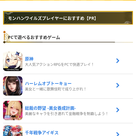
モンハンワイルズプレイヤーにおすすめ【PR】
PCで遊べるおすすめゲーム
原神
大人気アクションRPGをPCで快適プレイ！
ハーレムオブトーキョー
美女と一緒に歌舞伎町で成り上がれ！
総裁の野望 -美女養成計画-
美麗なキャラを引き連れて金融戦争を制覇しよう！
千年戦争アイギス