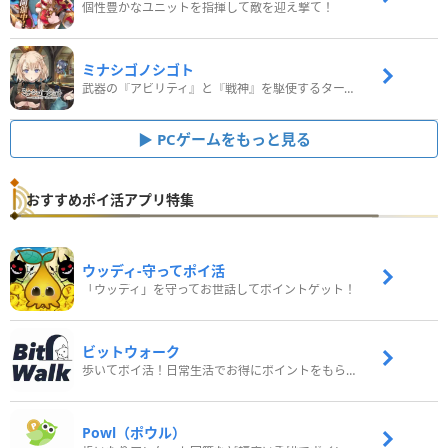
個性豊かなユニットを指揮して敵を迎え撃て！
ミナシゴノシゴト
武器の『アビリティ』と『戦神』を駆使するターン制コマンドバトルRPG！
PCゲームをもっと見る
おすすめポイ活アプリ特集
ウッディ‐守ってポイ活
「ウッディ」を守ってお世話してポイントゲット！
ビットウォーク
歩いてポイ活！日常生活でお得にポイントをもらおう
Powl（ポウル）