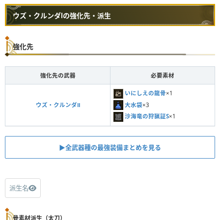
ウズ・クルンダⅠの強化先・派生
強化先
強化先の武器
必要素材
いにしえの龍骨
×1
大水袋
×3
ウズ・クルンダⅡ
沙海竜の狩猟証S
×1
▶︎全武器種の最強装備まとめを見る
派生名
骨素材派生（太刀）