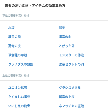
需要の高い素材・アイテムの効率集め方
下位の需要が高い素材
水袋
獣骨
護竜の鱗
護竜の血
翼竜の皮
とがった牙
草食種の甲殻
モンスターの体液
クラノダスの頭殻
護竜セクレトの羽
上位の需要が高い素材
ユニオン鉱石
グラシスメタル
たくましい護骨
翼竜の上皮
いにしえの龍骨
ネマラチカの堅殻