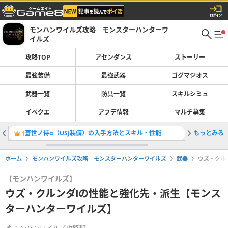
モンハンワイルズ攻略｜モンスターハンターワ
イルズ
攻略TOP
アセンダンス
ストーリー
最強装備
最強武器
ゴグマジオス
武器一覧
防具一覧
スキルシミュ
イベクエ
アプデ情報
マルチ募集
蒼世ノ侍α（USJ装備）の入手方法とスキル・性能
もっとみる
太刀の最
1
2
ホーム
モンハンワイルズ攻略｜モンスターハンターワイルズ
武器
ウズ・クル
【モンハンワイルズ】
ウズ・クルンダⅠの性能と強化先・派生【モンス
ターハンターワイルズ】