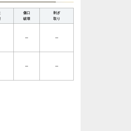
位
傷口
剥ぎ
壊
破壊
取り
ー
ー
ー
ー