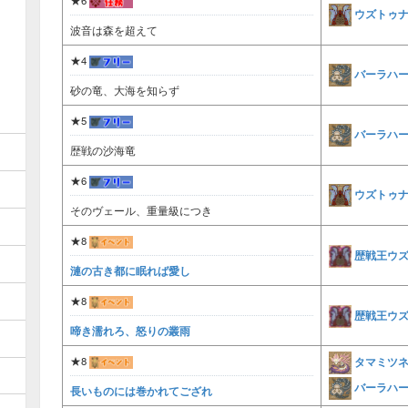
★6
ウズトゥ
波音は森を超えて
★4
バーラハ
砂の竜、大海を知らず
★5
バーラハ
歴戦の沙海竜
★6
ウズトゥ
そのヴェール、重量級につき
★8
歴戦王ウ
漣の古き都に眠れば愛し
★8
歴戦王ウ
啼き濡れろ、怒りの叢雨
タマミツ
★8
バーラハ
長いものには巻かれてござれ