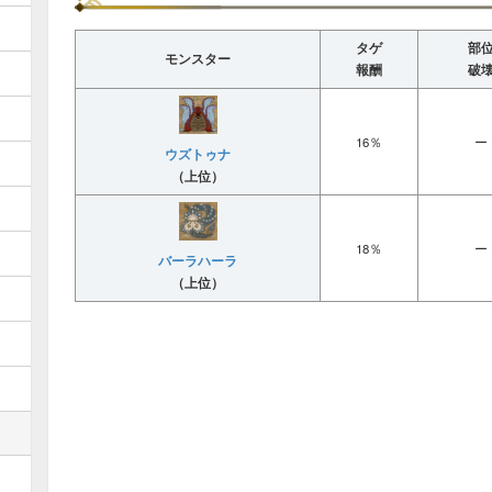
タゲ
部
モンスター
報酬
破
16％
ー
ウズトゥナ
（上位）
18％
ー
バーラハーラ
（上位）