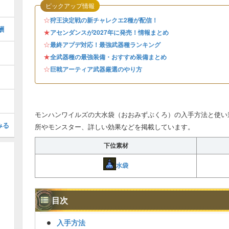
ピックアップ情報
☆
狩王決定戦の新チャレクエ2種が配信！
酬
★
アセンダンスが2027年に発売！情報まとめ
☆
最終アプデ対応！最強武器種ランキング
★
全武器種の最強装備・おすすめ装備まとめ
☆
巨戟アーティア武器厳選のやり方
モンハンワイルズの大水袋（おおみずぶくろ）の入手方法と使い
みる
所やモンスター、詳しい効果などを掲載しています。
下位素材
水袋
目次
入手方法