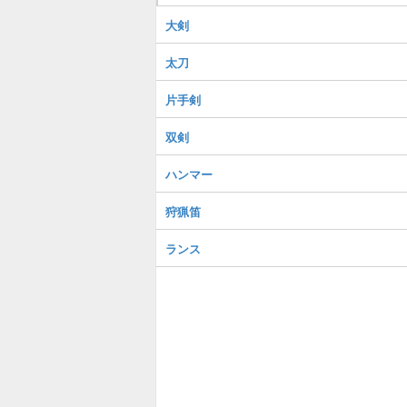
大剣
太刀
片手剣
双剣
ハンマー
狩猟笛
ランス