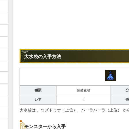
大水袋の入手方法
種類
分
装備素材
レア
売
6
大水袋は 、ウズトゥナ（上位）、バーラハーラ（上位） か
モンスターから入手