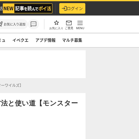
活
ログイン
お気に入り追加
ご意見
MENU
お気に入り
ミュ
イベクエ
アプデ情報
マルチ募集
ターワイルズ】
方法と使い道【モンスター