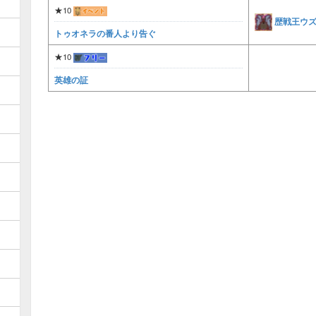
★10
歴戦王ウ
トゥオネラの番人より告ぐ
★10
英雄の証