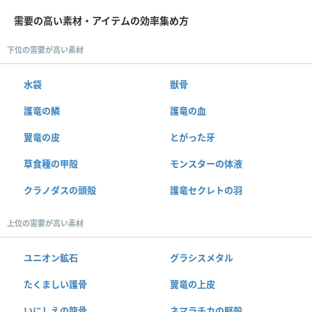
需要の高い素材・アイテムの効率集め方
下位の需要が高い素材
水袋
獣骨
護竜の鱗
護竜の血
翼竜の皮
とがった牙
草食種の甲殻
モンスターの体液
クラノダスの頭殻
護竜セクレトの羽
上位の需要が高い素材
ユニオン鉱石
グラシスメタル
たくましい護骨
翼竜の上皮
いにしえの龍骨
ネマラチカの堅殻