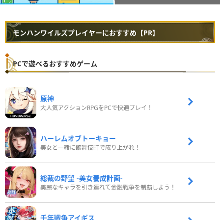
モンハンワイルズプレイヤーにおすすめ【PR】
PCで遊べるおすすめゲーム
原神
大人気アクションRPGをPCで快適プレイ！
ハーレムオブトーキョー
美女と一緒に歌舞伎町で成り上がれ！
総裁の野望 -美女養成計画-
美麗なキャラを引き連れて金融戦争を制覇しよう！
千年戦争アイギス