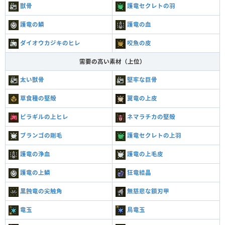
獣骨
護竜セクレトの羽
護竜の鱗
護竜の血
ダイオウカジキのヒレ
咬魚の皮
需要の高い素材（上位）
太い獣骨
堅牢な巨骨
草食種の堅殻
翼竜の上皮
ピラギルの上ヒレ
ネマラチカの堅殻
ブランゴの剛毛
護竜セクレトの上羽
護竜の浄血
護竜の上毛皮
護竜の上鱗
狂竜結晶
黒蝕竜の尖触角
無慈悲な鎖刃甲
竜玉
鳥竜玉