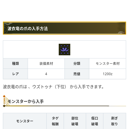
波衣竜の爪の入手方法
種類
装備素材
分類
モンスター素材
レア
4
売値
1200z
波衣竜の爪は 、ウズトゥナ（下位） から入手できます。
モンスターから入手
タゲ
部位
傷口
剥ぎ
モンスター
報酬
破壊
破壊
取り