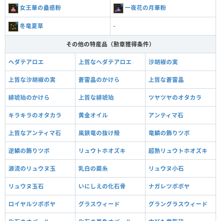
女王華の蠱惑粉
一夜花の月華粉
冬竜夏草
-
その他の特産品（勲章獲得条件）
ヘダテアロエ
上質なヘダテアロエ
沙胡椒の実
上質な沙胡椒の実
蒼雷晶のかけら
上質な蒼雷晶
緋琥珀のかけら
上質な緋琥珀
ツヤツヤのオタカラ
キラキラのオタカラ
黄金オイル
アンティマ石
上質なアンティマ石
風鋏竜の抜け殻
竜鱗の飾りツボ
逆鱗の飾りツボ
リュウトホオズキ
超熟リュウトホオズキ
源流のリュウヌ玉
乳白の繭糸
リュウヌ小石
リュウヌ玉石
いにしえの化石骨
ナガレツボボヤ
ロイヤルツボボヤ
グラスウィード
グラングラスウィード