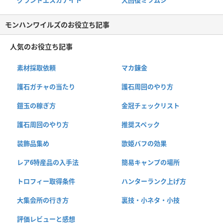
グランドエスカナイト
大回復ミツムシ
モンハンワイルズのお役立ち記事
人気のお役立ち記事
素材採取依頼
マカ錬金
護石ガチャの当たり
護石周回のやり方
鎧玉の稼ぎ方
金冠チェックリスト
護石周回のやり方
推奨スペック
装飾品集め
歌姫バフの効果
レア6特産品の入手法
簡易キャンプの場所
トロフィー取得条件
ハンターランク上げ方
大集会所の行き方
裏技・小ネタ・小技
評価レビューと感想