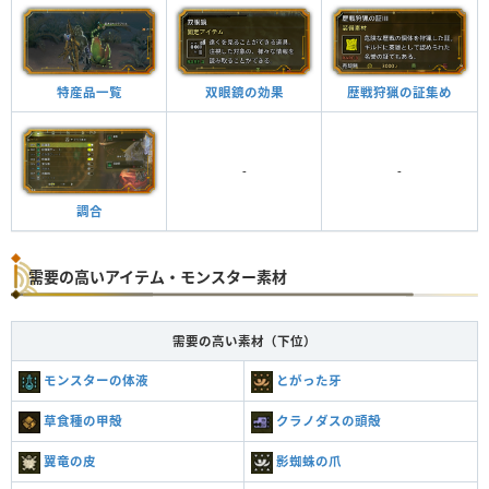
特産品一覧
双眼鏡の効果
歴戦狩猟の証集め
-
-
調合
需要の高いアイテム・モンスター素材
需要の高い素材（下位）
モンスターの体液
とがった牙
草食種の甲殻
クラノダスの頭殻
翼竜の皮
影蜘蛛の爪