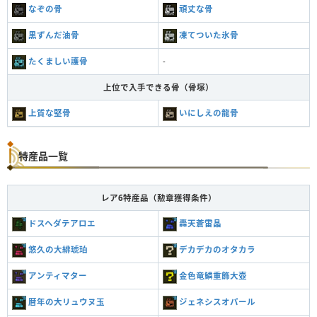
なぞの骨
頑丈な骨
黒ずんだ油骨
凍てついた氷骨
たくましい護骨
-
上位で入手できる骨（骨塚）
上質な堅骨
いにしえの龍骨
特産品一覧
レア6特産品（勲章獲得条件）
ドスヘダテアロエ
轟天蒼雷晶
悠久の大緋琥珀
デカデカのオタカラ
アンティマター
金色竜鱗重飾大壺
暦年の大リュウヌ玉
ジェネシスオパール