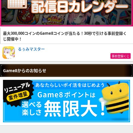
最大300,000コインのGame8コインが当たる！30秒で引ける事前登録く
じ開催中！
るぅみマスター
事前登録くじ
Game8からのお知らせ