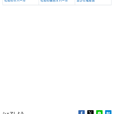
化石のオパール
化石の美色オパール
古びた竜彫貨
シェアしよう