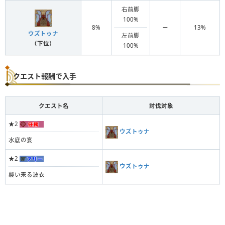
右前脚
100%
8%
ー
13%
ウズトゥナ
左前脚
（下位）
100%
クエスト報酬で入手
クエスト名
討伐対象
★2
ウズトゥナ
水底の宴
★2
ウズトゥナ
襲い来る波衣