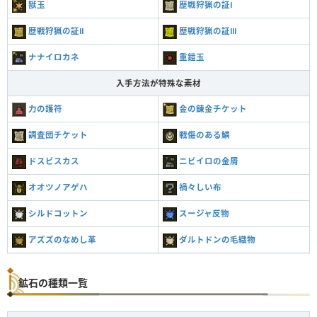
獣玉
歴戦狩猟の証Ⅰ
歴戦狩猟の証Ⅱ
歴戦狩猟の証Ⅲ
ナナイロカネ
重鎧玉
入手方法が特殊な素材
力の護符
金の錬金チケット
調査団チケット
戦傷のある鱗
ドスビスカス
ニビイロの金屑
オオツノアゲハ
禍々しい布
シルドコットン
スージャ反物
アズズのなめし革
ダルトドンの毛織物
鉱石の種類一覧