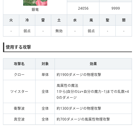
24056
9999
銀竜
火
冷
雷
土
水
風
聖
闇
-
弱点
-
無効
-
弱点
-
-
使用する攻撃
攻撃名
対象
効果
クロー
単体
約1900ダメージの物理攻撃
風属性の魔法
ツイスター
全体
1から(自分のLv+自分の魔力−1)までの乱数×4
0のダメージ
衝撃波
全体
約1300ダメージの物理攻撃
真空波
全体
約700ダメージの風属性物理攻撃