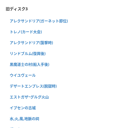
旧ディスク3
アレクサンドリア(ガーネット即位)
トレノ(カード大会)
アレクサンドリア(襲撃時)
リンドブルム(復興後)
黒魔道士の村(船入手後)
ウイユヴェール
デザートエンプレス(脱獄時)
エストガザ~グルグ火山
イプセンの古城
水,火,風,地脈の祠