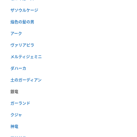
ザソウルケージ
焔色の髪の男
アーク
ヴァリアピラ
メルティジェミニ
ダハーカ
土のガーディアン
銀竜
ガーランド
クジャ
神竜