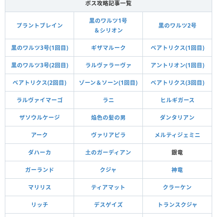
ボス攻略記事一覧
黒のワルツ1号
プラントブレイン
黒のワルツ2号
＆シリオン
黒のワルツ3号(1回目)
ギザマルーク
ベアトリクス(1回目)
黒のワルツ3号(2回目)
ラルヴァラーヴァ
アントリオン(1回目)
ベアトリクス(2回目)
ゾーン＆ソーン(1回目)
ベアトリクス(3回目)
ラルヴァイマーゴ
ラニ
ヒルギガース
ザソウルケージ
焔色の髪の男
ダンタリアン
アーク
ヴァリアピラ
メルティジェミニ
ダハーカ
土のガーディアン
銀竜
ガーランド
クジャ
神竜
マリリス
ティアマット
クラーケン
リッチ
デスゲイズ
トランスクジャ