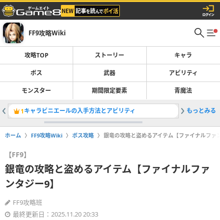
FF9攻略Wiki
攻略TOP
ストーリー
キャラ
ボス
武器
アビリティ
モンスター
期間限定要素
青魔法
キャラビニエールの入手方法とアビリティ
もっとみる
黒魔道士
1
2
ホーム
FF9攻略Wiki
ボス攻略
銀竜の攻略と盗めるアイテム【ファイナルファ
【FF9】
銀竜の攻略と盗めるアイテム【ファイナルファ
ンタジー9】
FF9攻略班
最終更新日：2025.11.20 20:33