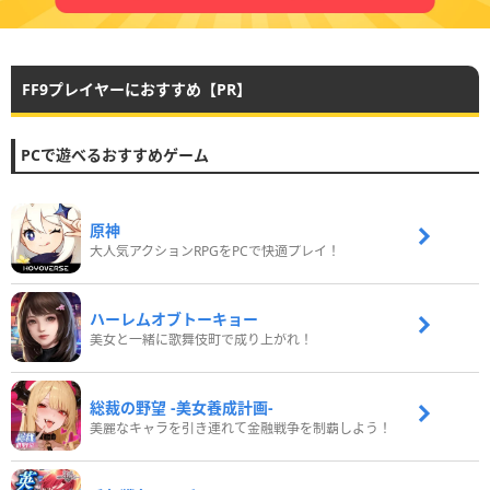
FF9プレイヤーにおすすめ【PR】
PCで遊べるおすすめゲーム
原神
大人気アクションRPGをPCで快適プレイ！
ハーレムオブトーキョー
美女と一緒に歌舞伎町で成り上がれ！
総裁の野望 -美女養成計画-
美麗なキャラを引き連れて金融戦争を制覇しよう！