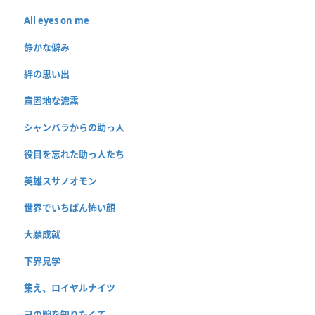
All eyes on me
静かな僻み
絆の思い出
意固地な濃霧
シャンバラからの助っ人
役目を忘れた助っ人たち
英雄スサノオモン
世界でいちばん怖い顔
大願成就
下界見学
集え、ロイヤルナイツ
己の腕を知りたくて