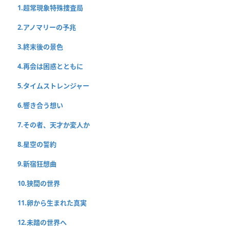
1.超常現象特殊捜査局
2.アノマリーの予兆
3.終末後の景色
4.再会は困惑とともに
5.タイムストレンジャー
6.響き合う想い
7.その者、天才か変人か
8.星空の誓約
9.新宿狂想曲
10.狭間の世界
11.卵から生まれた真実
12.未踏の世界へ