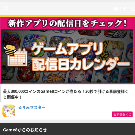
新作ゲーム
最大300,000コインのGame8コインが当たる！30秒で引ける事前登録く
じ開催中！
るぅみマスター
事前登録くじ
Game8からのお知らせ