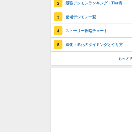
最強デジモンランキング・Tier表
2
登場デジモン一覧
3
ストーリー攻略チャート
4
進化・退化のタイミングとやり方
5
もっと