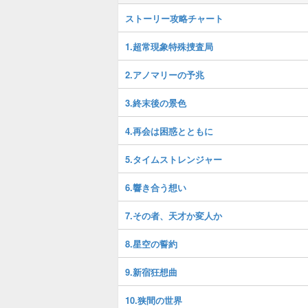
ストーリー攻略チャート
1.超常現象特殊捜査局
2.アノマリーの予兆
3.終末後の景色
4.再会は困惑とともに
5.タイムストレンジャー
6.響き合う想い
7.その者、天才か変人か
8.星空の誓約
9.新宿狂想曲
10.狭間の世界