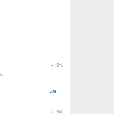
通報
れ
返信
通報