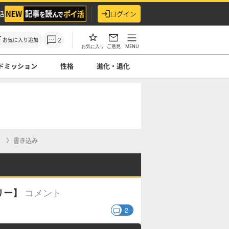
活
ログイン
2
お気に入り追加
ご意見
MENU
お気に入り
ドミッション
性格
進化・退化
】
書き込み
コメント
リー】
2