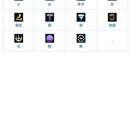
火
水
草木
氷
電気
鋼
風
地面
-
光
闇
無