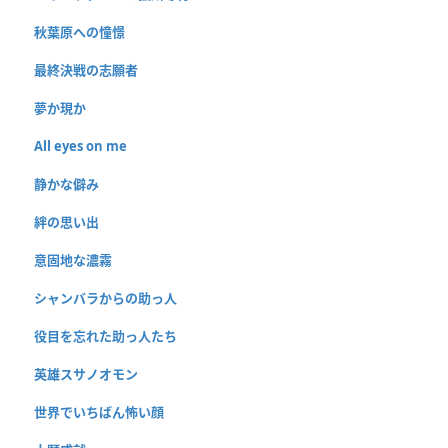
秋葉原への憧憬
最終決戦の志願者
夢か現か
All eyes on me
静かな僻み
絆の思い出
意固地な濃霧
シャンバラからの助っ人
役目を忘れた助っ人たち
英雄スサノオモン
世界でいちばん怖い顔