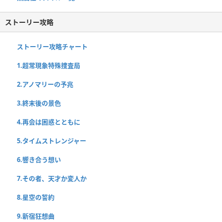
ストーリー攻略
ストーリー攻略チャート
1.超常現象特殊捜査局
2.アノマリーの予兆
3.終末後の景色
4.再会は困惑とともに
5.タイムストレンジャー
6.響き合う想い
7.その者、天才か変人か
8.星空の誓約
9.新宿狂想曲