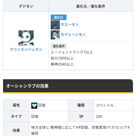
デジモン
進化元／進化条件
進化元
ホエーモン
セイレーンモン
進化条件
マリンエンジェモン
エージェントランク7以上
知力1800以上
精神2040以上
オーシャンラブの効果
属性
回復
種類
スペシャル
タイプ
回復
SP
260
味方全体に 精神値に応じてHP回復、状態異常/ケガ/ピョウキ
効果
解除